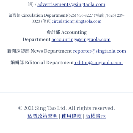
話) /
advertisements@singtaola.com
訂閱部 Circulation Department
(626) 956-8227 (電話) /(626) 239-
3323 (傳真)
circulation@singtaola.com
會計部 Accounting
Department
accounting@singtaola.com
新聞採訪部 News Department
reporter@singtaola.com
編輯部 Editorial Department
editor@singtaola.com
© 2021 Sing Tao Ltd. All rights reserved.
私隱政策聲明
|
使⽤條款
|
版權告⽰