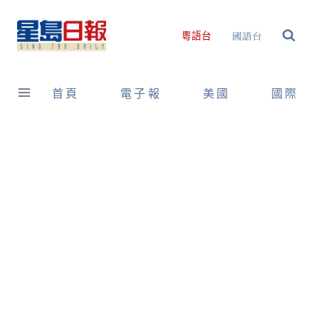
Skip
to
國語台
粵語台
content
首頁
電子報
美國
國際