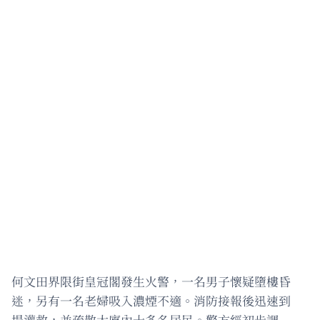
何文田界限街皇冠閣發生火警，一名男子懷疑墮樓昏
迷，另有一名老婦吸入濃煙不適。消防接報後迅速到
場灌救，並疏散大廈內十多名居民。警方經初步調