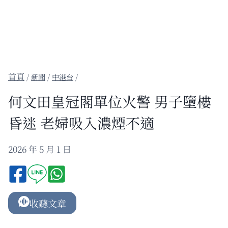
/
新聞
/
中港台
/
何文田皇冠閣單位火警 男子墮樓
昏迷 老婦吸入濃煙不適
2026 年 5 月 1 日
收聽文章