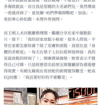
多傷妝跟血，而且我是很糙的大老爺們兒，果然導演
一看就改掉了，夏侯蘭~咱們準備開戰吧，加油」，
看似專心拚拍戲，未理外界詢問。
而王俐人未回應離婚傳聞，繼續分享在家中運動影
片，寫下：「我的居家放鬆小秘密，很多人問我，平
常在家都怎麼保養？除了皮膚和頭髮，我很在意『身
體的柔軟度』。每天在墊子上拉拉筋伸展伸展，真的
是最放鬆的時刻了！」開團賣瑜珈墊，她曾表示不覺
得自己可憐，只是經歷借名給朋友開餐廳卻負債後變
得現實，有網友稱現在看到她的新聞覺得難受，她高
EQ回應：「我活著好好的不要難受」。