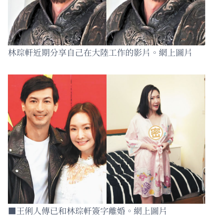
林琮軒近期分享自己在大陸工作的影片。網上圖片
■王俐人傳已和林琮軒簽字離婚。網上圖片