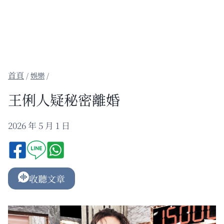
/
娛樂
/
王俐人疑秘密離婚
2026 年 5 月 1 日
收聽文章