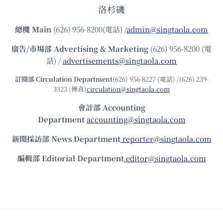
洛杉磯
總機
Main
(626) 956-8200(電話) /
admin@singtaola.com
廣告/市場部
Advertising & Marketing
(626) 956-8200 (電
話) /
advertisements@singtaola.com
訂閱部 Circulation Department
(626) 956-8227 (電話) /(626) 239-
3323 (傳真)
circulation@singtaola.com
會計部 Accounting
Department
accounting@singtaola.com
新聞採訪部 News Department
reporter@singtaola.com
編輯部 Editorial Department
editor@singtaola.com