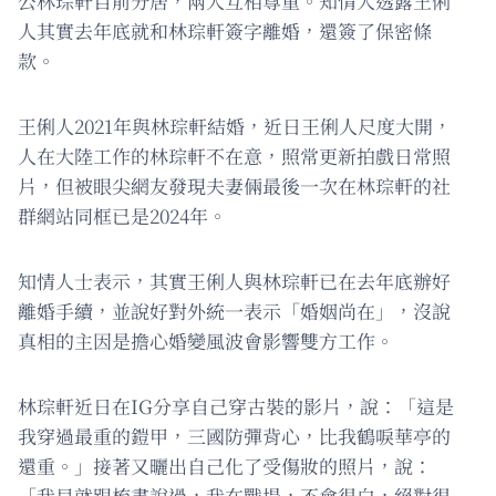
公林琮軒目前分居，兩人互相尊重。知情人透露王俐
人其實去年底就和林琮軒簽字離婚，還簽了保密條
款。
王俐人2021年與林琮軒結婚，近日王俐人尺度大開，
人在大陸工作的林琮軒不在意，照常更新拍戲日常照
片，但被眼尖網友發現夫妻倆最後一次在林琮軒的社
群網站同框已是2024年。
知情人士表示，其實王俐人與林琮軒已在去年底辦好
離婚手續，並說好對外統一表示「婚姻尚在」，沒說
真相的主因是擔心婚變風波會影響雙方工作。
林琮軒近日在IG分享自己穿古裝的影片，說：「這是
我穿過最重的鎧甲，三國防彈背心，比我鶴唳華亭的
還重。」接著又曬出自己化了受傷妝的照片，說：
「我早就跟梳畫說過，我在戰場，不會很白，絕對很