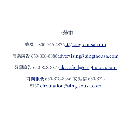
三藩市
總機
1-800-746-4826
sf@singtaousa.com
商業廣告
650-808-8888
advertising@singtaousa.com
分類廣告
650-808-8877
classified@singtaousa.com
訂閱報紙
650-808-8866 或 短信 650-822-
8187
circulation@singtaousa.com