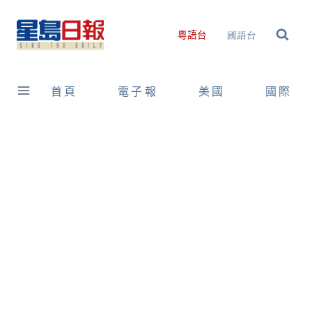
Skip
to
國語台
粵語台
content
首頁
電子報
美國
國際