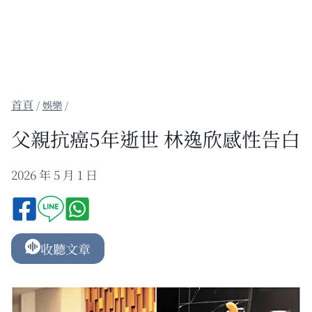
/
娛樂
/
父親抗癌5年逝世 林逸欣感性告白
2026 年 5 月 1 日
收聽文章