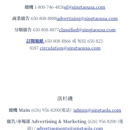
總機
1-800-746-4826
sf@singtaousa.com
商業廣告
650-808-8888
advertising@singtaousa.com
分類廣告
650-808-8877
classified@singtaousa.com
訂閱報紙
650-808-8866 或 短信 650-822-
8187
circulation@singtaousa.com
洛杉磯
總機
Main
(626) 956-8200(電話) /
admin@singtaola.com
廣告/市場部
Advertising & Marketing
(626) 956-8200 (電
話) /
advertisements@singtaola.com