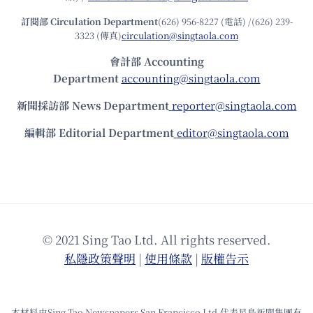
訂閱部 Circulation Department
(626) 956-8227 (電話) /(626) 239-
3323 (傳真)
circulation@singtaola.com
會計部 Accounting
Department
accounting@singtaola.com
新聞採訪部 News Department
reporter@singtaola.com
編輯部 Editorial Department
editor@singtaola.com
© 2021 Sing Tao Ltd. All rights reserved.
私隱政策聲明
|
使⽤條款
|
版權告⽰
本材料由Sing Tao Newspapers San Francisco Ltd.代表星島新聞集團有