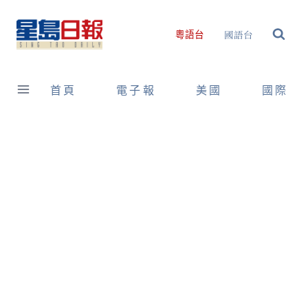
Skip
to
國語台
粵語台
content
首頁
電子報
美國
國際