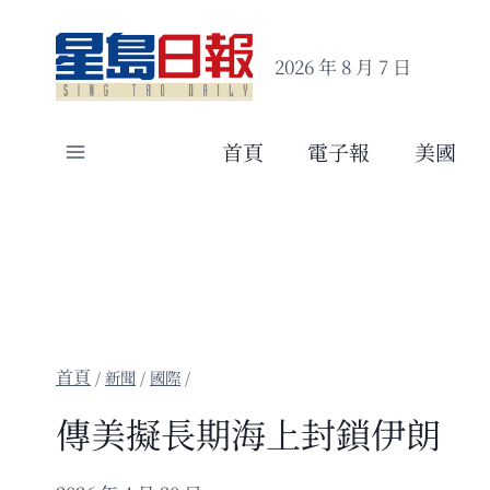
Skip
to
2026 年 8 月 7 日
content
首頁
電子報
美國
/
新聞
/
國際
/
傳美擬長期海上封鎖伊朗