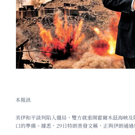
本報訊
美伊和平談判陷入僵局，雙方就重開霍爾木茲海峽及
口的準備。據悉，29日特朗普發文稱，正與伊朗通