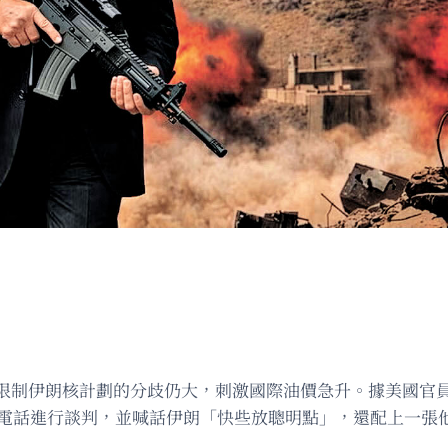
限制伊朗核計劃的分歧仍大，刺激國際油價急升。據美國官
過電話進行談判，並喊話伊朗「快些放聰明點」，還配上一張