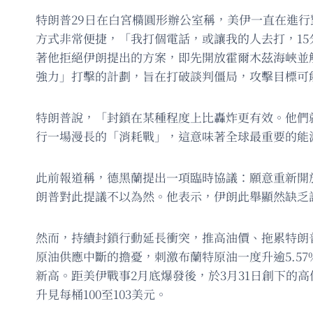
特朗普29日在白宮橢圓形辦公室稱，美伊一直在進
方式非常便捷，「我打個電話，或讓我的人去打，15
著他拒絕伊朗提出的方案，即先開放霍爾木茲海峽並
強力」打擊的計劃，旨在打破談判僵局，攻擊目標可
特朗普說，「封鎖在某種程度上比轟炸更有效。他們
行一場漫長的「消耗戰」，這意味著全球最重要的能
此前報道稱，德黑蘭提出一項臨時協議：願意重新開
朗普對此提議不以為然。他表示，伊朗此舉顯然缺乏
然而，持續封鎖行動延長衝突，推高油價、拖累特朗
原油供應中斷的擔憂，刺激布蘭特原油一度升逾5.57%，
新高。距美伊戰事2月底爆發後，於3月31日創下的高位1
升見每桶100至103美元。