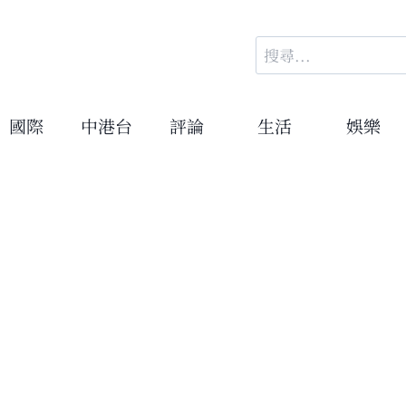
搜
尋
關
鍵
國際
中港台
評論
生活
娛樂
字: