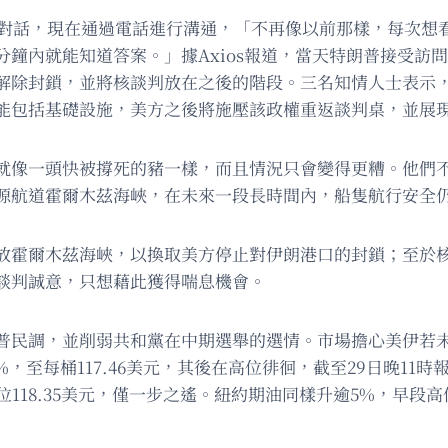
行對話，現在通過電話進行溝通，「不再像以前那樣，每次想看
分鐘內就能知道答案。」據Axios報道，當天特朗普接受訪
解除封鎖，並將核談判放在之後的階段。三名知情人士表示
能包括基礎設施，美方之後將施壓該政權重返談判桌，並展
就像一頭快被撐死的豬一樣，而且情況只會變得更糟。他們
源航道霍爾木茲海峽，在未來一段長時間內，船隻航行安全
放霍爾木茲海峽，以換取美方停止對伊朗港口的封鎖；至於
談判誠意，只想藉此獲得喘息機會。
普民調，並削弱共和黨在中期選舉的選情。市場擔心美伊若
至每桶117.46美元，其後在高位徘徊，截至29日晚11時報1
18.35美元，僅一步之遙。紐約期油同樣升逾5%，早段高位見