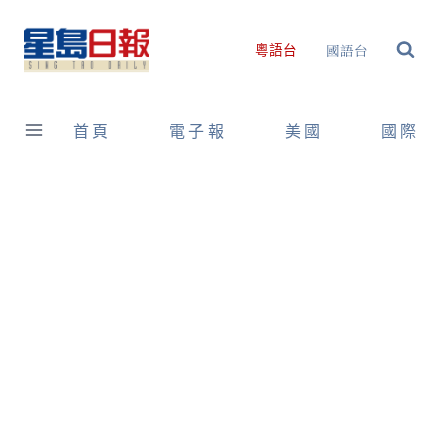
Skip
to
國語台
粵語台
content
首頁
電子報
美國
國際