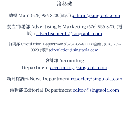
洛杉磯
總機
Main
(626) 956-8200(電話) /
admin@singtaola.com
廣告/市場部
Advertising & Marketing
(626) 956-8200 (電
話) /
advertisements@singtaola.com
訂閱部 Circulation Department
(626) 956-8227 (電話) /(626) 239-
3323 (傳真)
circulation@singtaola.com
會計部 Accounting
Department
accounting@singtaola.com
新聞採訪部 News Department
reporter@singtaola.com
編輯部 Editorial Department
editor@singtaola.com