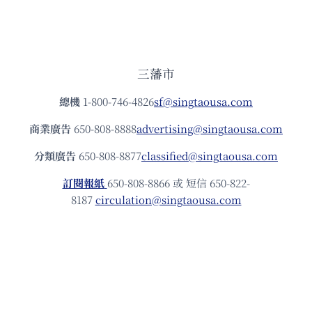
三藩市
總機
1-800-746-4826
sf@singtaousa.com
商業廣告
650-808-8888
advertising@singtaousa.com
分類廣告
650-808-8877
classified@singtaousa.com
訂閱報紙
650-808-8866 或 短信 650-822-
8187
circulation@singtaousa.com