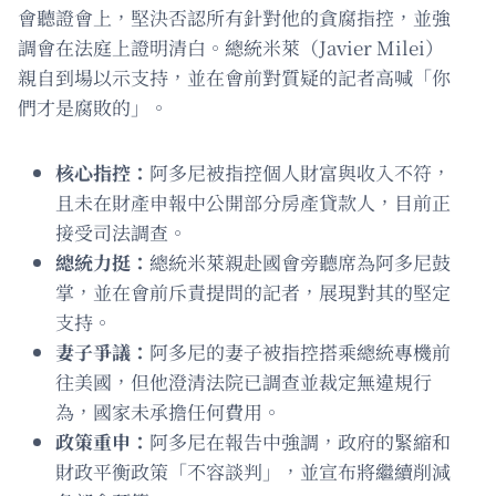
會聽證會上，堅決否認所有針對他的貪腐指控，並強
調會在法庭上證明清白。總統米萊（Javier Milei）
親自到場以示支持，並在會前對質疑的記者高喊「你
們才是腐敗的」。
核心指控：
阿多尼被指控個人財富與收入不符，
且未在財產申報中公開部分房產貸款人，目前正
接受司法調查。
總統力挺：
總統米萊親赴國會旁聽席為阿多尼鼓
掌，並在會前斥責提問的記者，展現對其的堅定
支持。
妻子爭議：
阿多尼的妻子被指控搭乘總統專機前
往美國，但他澄清法院已調查並裁定無違規行
為，國家未承擔任何費用。
政策重申：
阿多尼在報告中強調，政府的緊縮和
財政平衡政策「不容談判」，並宣布將繼續削減