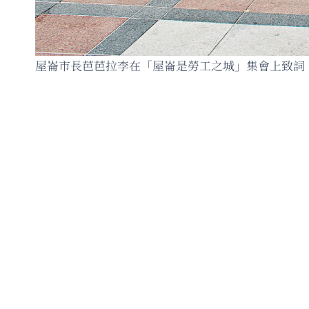
屋崙市長芭芭拉李在「屋崙是勞工之城」集會上致詞