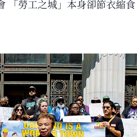
會 「勞工之城」本身卻節衣縮食