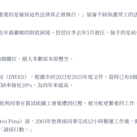
重要的是確保這些法律真正被執行。」屋崙不缺保護勞工的
近年最嚴峻的財政困境。芭芭拉李去年5月就任，接手的是前
0個職位，絕大多數原本即懸空。
DWES），根據市府2023至2025年度文件，當時已有
缺率接近20%，為四年來最高。
）表示，他與同事在嘗試組織工會後遭到打壓，被分配更繁重的工
日薪工平納（Mario Pina）說，2003年他與兩同事完成12小
「請採行動。」