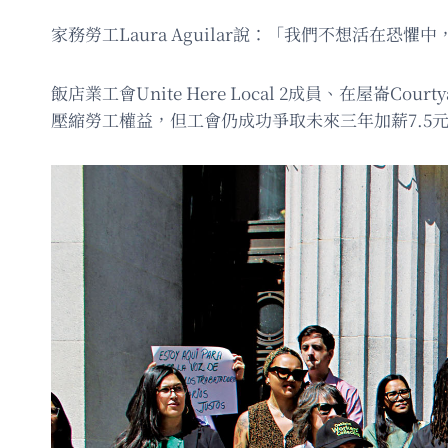
家務勞工Laura Aguilar說：「我們不想活
飯店業工會Unite Here Local 2成員、在屋崙C
壓縮勞工權益，但工會仍成功爭取未來三年加薪7.5