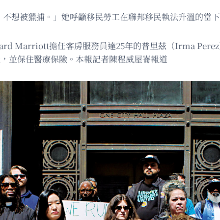
在恐懼中，不想被獵捕。」她呼籲移民勞工在聯邦移民執法升溫的
ourtyard Marriott擔任客房服務員達25年的普里茲（Ir
元，並保住醫療保險。本報記者陳程威屋崙報道