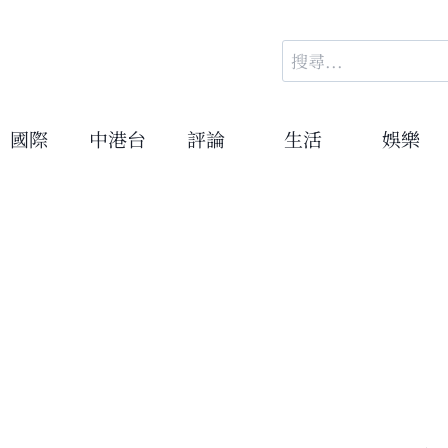
搜
尋
關
鍵
國際
中港台
評論
生活
娛樂
字: