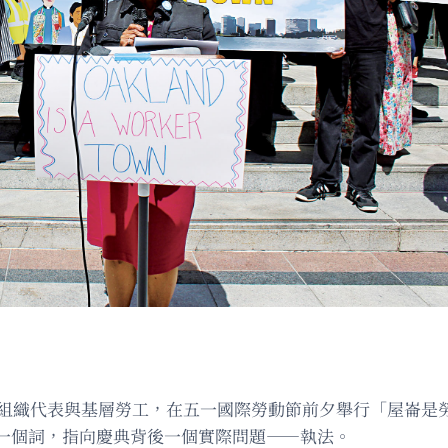
織代表與基層勞工，在五一國際勞動節前夕舉行「屋崙是勞工之
一個詞，指向慶典背後一個實際問題——執法。