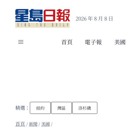
Skip
to
2026 年 8 月 8 日
content
首頁
電子報
美國
精選：
紐約
灣區
洛杉磯
/
新聞
/
美國
/