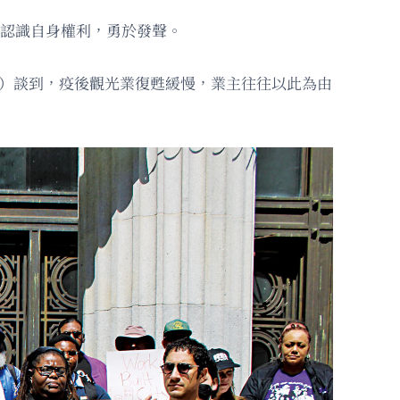
當下認識自身權利，勇於發聲。
ma Perez）談到，疫後觀光業復甦緩慢，業主往往以此為由