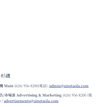
洛杉磯
機
Main
(626) 956-8200(電話) /
admin@singtaola.com
告/市場部
Advertising & Marketing
(626) 956-8200 (電
 /
advertisements@singtaola.com