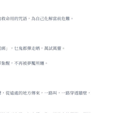
句救命用的咒語，為自己化解當前危難。
鬆綁」，乜鬼都彈走晒，萬試萬靈。
即紮醒，不再被夢魘所纏。
聲，從遠處的地方傳來，一路叫，一路穿透牆壁，