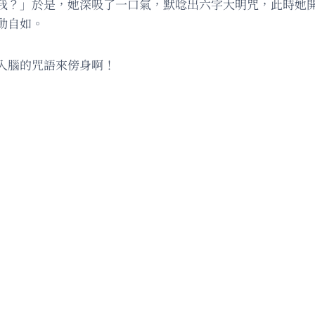
我？」於是，她深吸了一口氣，默唸出六字大明咒，此時她
動自如。
入腦的咒語來傍身啊！