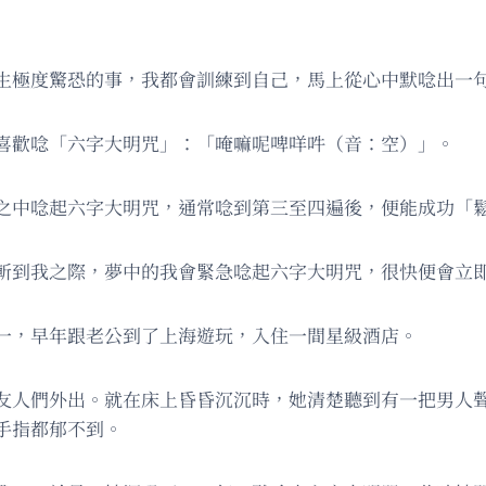
生極度驚恐的事，我都會訓練到自己，馬上從心中默唸出一
喜歡唸「六字大明咒」：「唵嘛呢啤咩吽（音：空）」。
之中唸起六字大明咒，通常唸到第三至四遍後，便能成功「
斬到我之際，夢中的我會緊急唸起六字大明咒，很快便會立
一，早年跟老公到了上海遊玩，入住一間星級酒店。
友人們外出。就在床上昏昏沉沉時，她清楚聽到有一把男人
手指都郁不到。