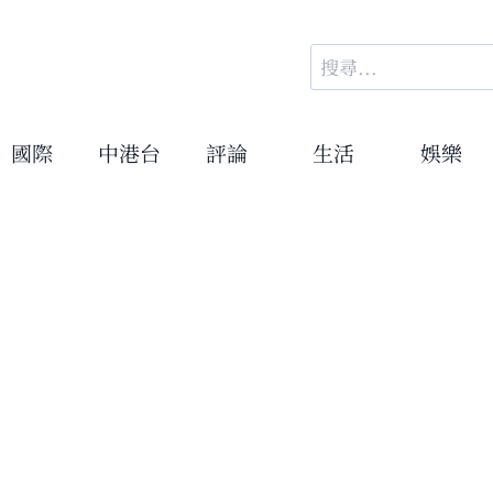
搜
尋
關
鍵
國際
中港台
評論
生活
娛樂
字: