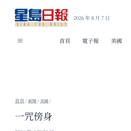
Skip
to
2026 年 8 月 7 日
content
首頁
電子報
美國
/
新聞
/
美國
/
一咒傍身