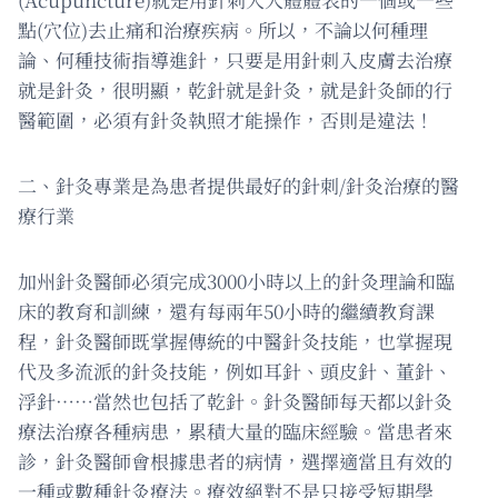
點(穴位)去止痛和治療疾病。所以，不論以何種理
論、何種技術指導進針，只要是用針刺入皮膚去治療
就是針灸，很明顯，乾針就是針灸，就是針灸師的行
醫範圍，必須有針灸執照才能操作，否則是違法！
二、針灸專業是為患者提供最好的針刺/針灸治療的醫
療行業
加州針灸醫師必須完成3000小時以上的針灸理論和臨
床的教育和訓練，還有每兩年50小時的繼續教育課
程，針灸醫師既掌握傳統的中醫針灸技能，也掌握現
代及多流派的針灸技能，例如耳針、頭皮針、董針、
浮針……當然也包括​​了乾針。針灸醫師每天都以針灸
療法治療各種病患，累積大量的臨床經驗。當患者來
診，針灸醫師會根據患者的病情，選擇適當且有效的
一種或數種針灸療法。療效絕對不是只接受短期學