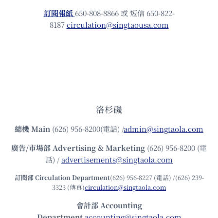
訂閱報紙
650-808-8866 或 短信 650-822-
8187
circulation@singtaousa.com
洛杉磯
總機
Main
(626) 956-8200(電話) /
admin@singtaola.com
廣告/市場部
Advertising & Marketing
(626) 956-8200 (電
話) /
advertisements@singtaola.com
訂閱部 Circulation Department
(626) 956-8227 (電話) /(626) 239-
3323 (傳真)
circulation@singtaola.com
會計部 Accounting
Department
accounting@singtaola.com