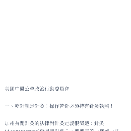
美國中醫公會政治行動委員會
一、乾針就是針灸！操作乾針必須持有針灸執照！
加州有關針灸的法律對針灸定義很清楚：針灸
(Acupuncture)就是用針刺入人體體表的一個或一些