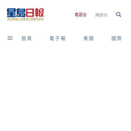
Skip
to
國語台
粵語台
content
首頁
電子報
美國
國際