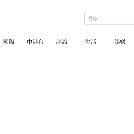
搜
尋
關
鍵
國際
中港台
評論
生活
娛樂
字: