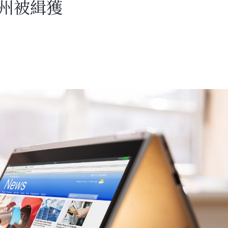
加州被緝獲