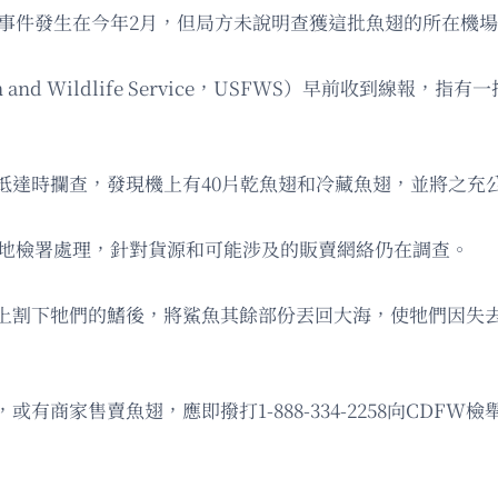
，事件發生在今年2月，但局方未說明查獲這批魚翅的所在機
 and Wildlife Service，USFWS）早前收到
抵達時攔查，發現機上有40片乾魚翅和冷藏魚翅，並將之充
關地檢署處理，針對貨源和可能涉及的販賣網絡仍在調查。
上割下牠們的鰭後，將鯊魚其餘部份丟回大海，使牠們因失
商家售賣魚翅，應即撥打1-888-334-2258向CDFW檢