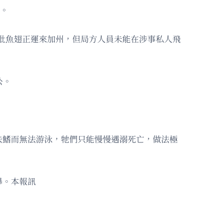
場。
線報，指有一批魚翅正運來加州，但局方人員未能在涉事私人飛
公。
去鰭而無法游泳，牠們只能慢慢遇溺死亡，做法極
舉。本報訊