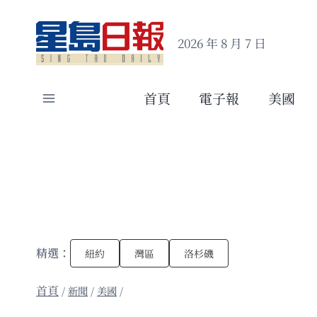
Skip
to
2026 年 8 月 7 日
content
首頁
電子報
美國
精選：
紐約
灣區
洛杉磯
/
新聞
/
美國
/