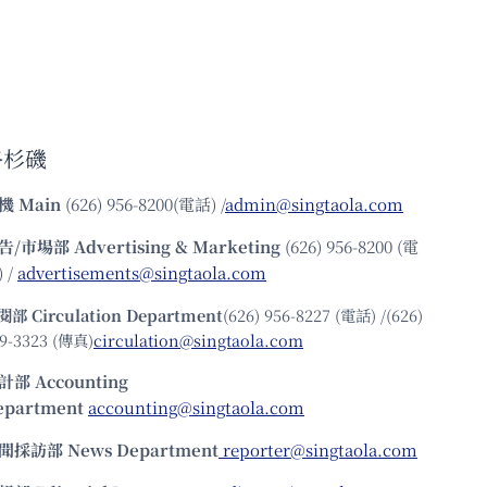
洛杉磯
機
Main
(626) 956-8200(電話) /
admin@singtaola.com
告/市場部
Advertising & Marketing
(626) 956-8200 (電
 /
advertisements@singtaola.com
閱部 Circulation Department
(626) 956-8227 (電話) /(626)
9-3323 (傳真)
circulation@singtaola.com
計部 Accounting
epartment
accounting@singtaola.com
聞採訪部 News Department
reporter@singtaola.com