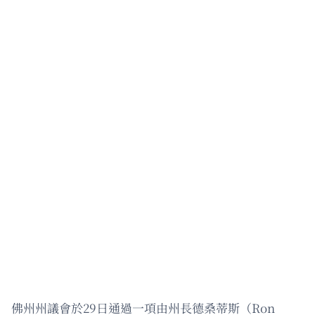
佛州州議會於29日通過一項由州長德桑蒂斯（Ron