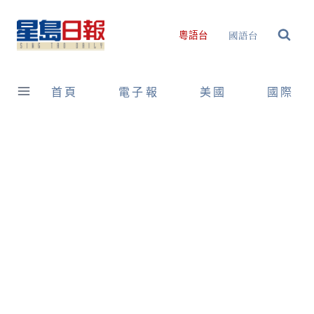
Skip
to
國語台
粵語台
content
首頁
電子報
美國
國際