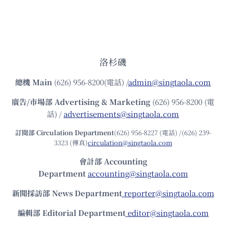
洛杉磯
總機
Main
(626) 956-8200(電話) /
admin@singtaola.com
廣告/市場部
Advertising & Marketing
(626) 956-8200 (電
話) /
advertisements@singtaola.com
訂閱部 Circulation Department
(626) 956-8227 (電話) /(626) 239-
3323 (傳真)
circulation@singtaola.com
會計部 Accounting
Department
accounting@singtaola.com
新聞採訪部 News Department
reporter@singtaola.com
編輯部 Editorial Department
editor@singtaola.com