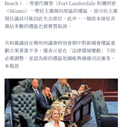
Beach ）、勞德代爾堡（Fort Lauderdale 和邁阿密
（Miami）一帶民主黨傾向地區的選區 。部分民主黨
現任議員可能因此失去席位。此外，一個原本接近非
裔佔多數的選區也被實質取消。
共和黨議員在佛州州議會特別會期中對新國會選區重
劃方案著墨不多，僅表示是在「法律環境變動」下的
必要調整，並認為新的選區地圖能夠通過司法審查。
本報訊