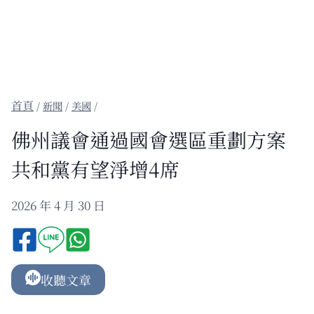
/
新聞
/
美國
/
佛州議會通過國會選區重劃方案
共和黨有望淨增4席
2026 年 4 月 30 日
收聽文章