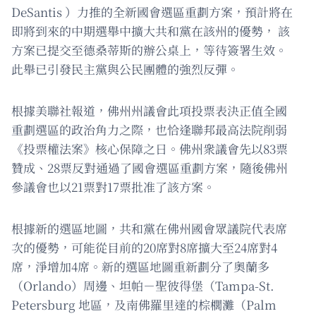
DeSantis ）力推的全新國會選區重劃方案，預計將在
即將到來的中期選舉中擴大共和黨在該州的優勢， 該
方案已提交至德桑蒂斯的辦公桌上，等待簽署生效。
此舉已引發民主黨與公民團體的強烈反彈。
根據美聯社報道，佛州州議會此項投票表決正值全國
重劃選區的政治角力之際，也恰逢聯邦最高法院削弱
《投票權法案》核心保障之日。佛州衆議會先以83票
贊成、28票反對通過了國會選區重劃方案，隨後佛州
參議會也以21票對17票批准了該方案。
根據新的選區地圖，共和黨在佛州國會眾議院代表席
次的優勢，可能從目前的20席對8席擴大至24席對4
席，淨增加4席。新的選區地圖重新劃分了奧蘭多
（Orlando）周邊、坦帕－聖彼得堡（Tampa-St.
Petersburg 地區，及南佛羅里達的棕櫚灘（Palm