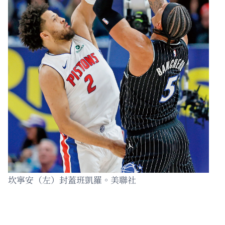
坎寧安（左）封蓋班凱羅。美聯社