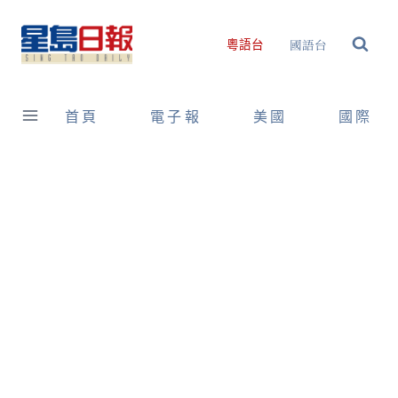
Skip
to
國語台
粵語台
content
首頁
電子報
美國
國際