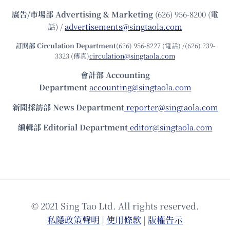
廣告/市場部
Advertising & Marketing
(626) 956-8200 (電
話) /
advertisements@singtaola.com
訂閱部 Circulation Department
(626) 956-8227 (電話) /(626) 239-
3323 (傳真)
circulation@singtaola.com
會計部 Accounting
Department
accounting@singtaola.com
新聞採訪部 News Department
reporter@singtaola.com
編輯部 Editorial Department
editor@singtaola.com
© 2021 Sing Tao Ltd. All rights reserved.
私隱政策聲明
|
使⽤條款
|
版權告⽰