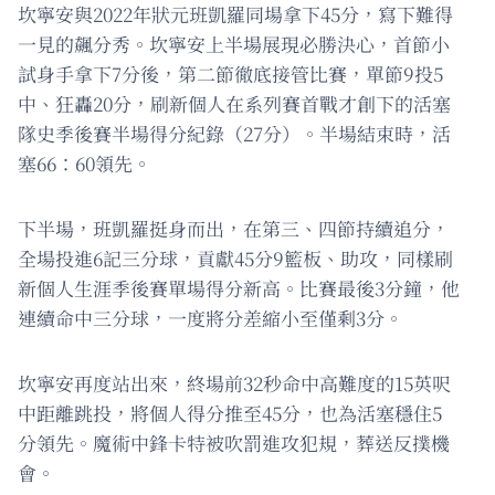
坎寧安與2022年狀元班凱羅同場拿下45分，寫下難得
一見的飆分秀。坎寧安上半場展現必勝決心，首節小
試身手拿下7分後，第二節徹底接管比賽，單節9投5
中、狂轟20分，刷新個人在系列賽首戰才創下的活塞
隊史季後賽半場得分紀錄（27分）。半場結束時，活
塞66：60領先。
下半場，班凱羅挺身而出，在第三、四節持續追分，
全場投進6記三分球，貢獻45分9籃板、助攻，同樣刷
新個人生涯季後賽單場得分新高。比賽最後3分鐘，他
連續命中三分球，一度將分差縮小至僅剩3分。
坎寧安再度站出來，終場前32秒命中高難度的15英呎
中距離跳投，將個人得分推至45分，也為活塞穩住5
分領先。魔術中鋒卡特被吹罰進攻犯規，葬送反撲機
會。