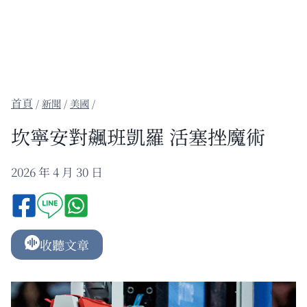
/
新聞
/
美國
/
坎寧安對飆班凱羅 活塞挫魔術
2026 年 4 月 30 日
收聽文章