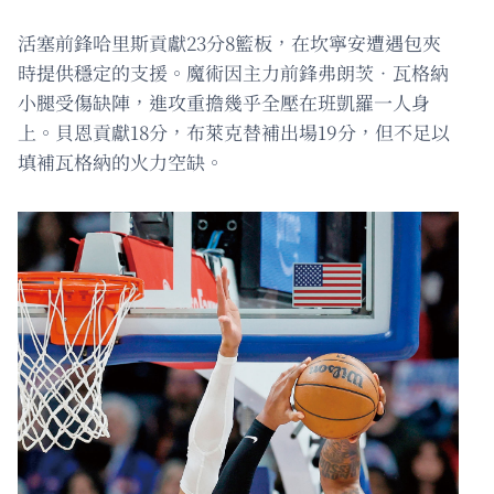
活塞前鋒哈里斯貢獻23分8籃板，在坎寧安遭遇包夾
時提供穩定的支援。魔術因主力前鋒弗朗茨．瓦格納
小腿受傷缺陣，進攻重擔幾乎全壓在班凱羅一人身
上。貝恩貢獻18分，布萊克替補出場19分，但不足以
填補瓦格納的火力空缺。