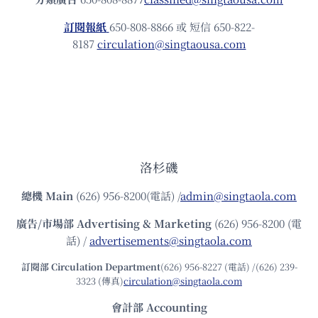
訂閱報紙
650-808-8866 或 短信 650-822-
8187
circulation@singtaousa.com
洛杉磯
總機
Main
(626) 956-8200(電話) /
admin@singtaola.com
廣告/市場部
Advertising & Marketing
(626) 956-8200 (電
話) /
advertisements@singtaola.com
訂閱部 Circulation Department
(626) 956-8227 (電話) /(626) 239-
3323 (傳真)
circulation@singtaola.com
會計部 Accounting