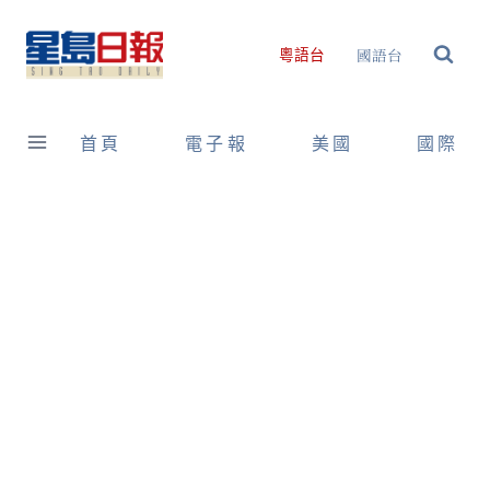
Skip
to
國語台
粵語台
content
首頁
電子報
美國
國際