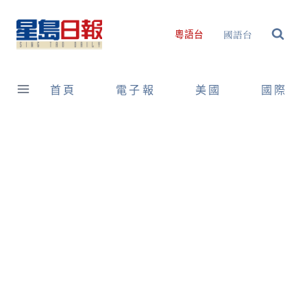
Skip
to
國語台
粵語台
content
首頁
電子報
美國
國際