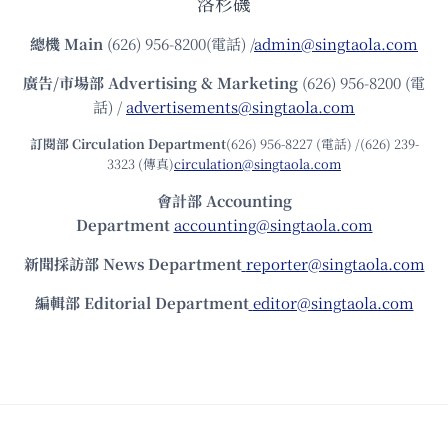
洛杉磯
總機
Main
(626) 956-8200(電話) /
admin@singtaola.com
廣告/市場部
Advertising & Marketing
(626) 956-8200 (電
話) /
advertisements@singtaola.com
訂閱部 Circulation Department
(626) 956-8227 (電話) /(626) 239-
3323 (傳真)
circulation@singtaola.com
會計部 Accounting
Department
accounting@singtaola.com
新聞採訪部 News Department
reporter@singtaola.com
編輯部 Editorial Department
editor@singtaola.com