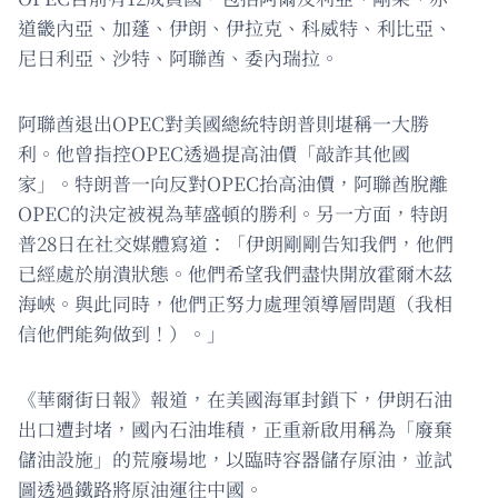
道畿內亞、加蓬、伊朗、伊拉克、科威特、利比亞、
尼日利亞、沙特、阿聯酋、委內瑞拉。
阿聯酋退出OPEC對美國總統特朗普則堪稱一大勝
利。他曾指控OPEC透過提高油價「敲詐其他國
家」。特朗普一向反對OPEC抬高油價，阿聯酋脫離
OPEC的決定被視為華盛頓的勝利。另一方面，特朗
普28日在社交媒體寫道：「伊朗剛剛告知我們，他們
已經處於崩潰狀態。他們希望我們盡快開放霍爾木茲
海峽。與此同時，他們正努力處理領導層問題（我相
信他們能夠做到！）。」
《華爾街日報》報道，在美國海軍封鎖下，伊朗石油
出口遭封堵，國內石油堆積，正重新啟用稱為「廢棄
儲油設施」的荒廢場地，以臨時容器儲存原油，並試
圖透過鐵路將原油運往中國。