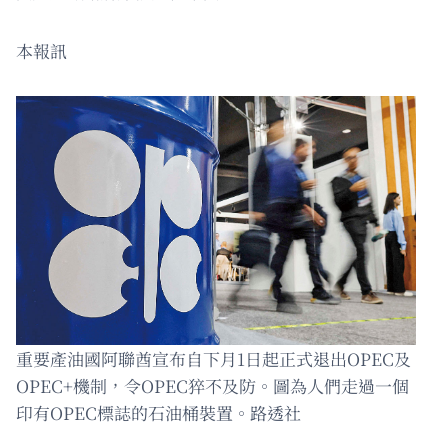
本報訊
重要產油國阿聯酋宣布自下月1日起正式退出OPEC及
OPEC+機制，令OPEC猝不及防。圖為人們走過一個
印有OPEC標誌的石油桶裝置。路透社