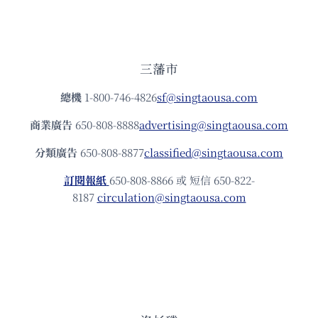
三藩市
總機
1-800-746-4826
sf@singtaousa.com
商業廣告
650-808-8888
advertising@singtaousa.com
分類廣告
650-808-8877
classified@singtaousa.com
訂閱報紙
650-808-8866 或 短信 650-822-
8187
circulation@singtaousa.com