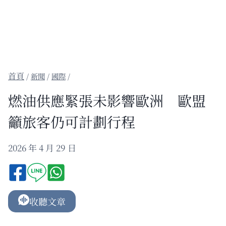
/
新聞
/
國際
/
燃油供應緊張未影響歐洲 歐盟
籲旅客仍可計劃行程
2026 年 4 月 29 日
收聽文章