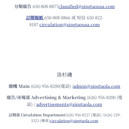
分類廣告
650-808-8877
classified@singtaousa.com
訂閱報紙
650-808-8866 或 短信 650-822-
8187
circulation@singtaousa.com
洛杉磯
總機
Main
(626) 956-8200(電話) /
admin@singtaola.com
廣告/市場部
Advertising & Marketing
(626) 956-8200 (電
話) /
advertisements@singtaola.com
訂閱部 Circulation Department
(626) 956-8227 (電話) /(626) 239-
3323 (傳真)
circulation@singtaola.com