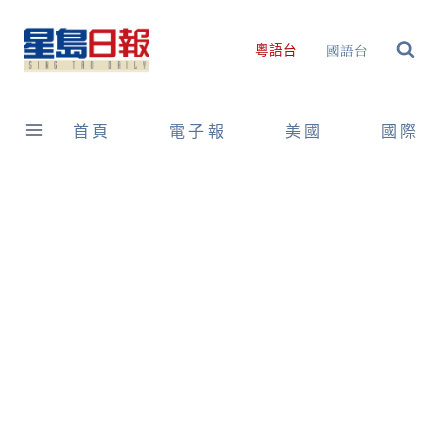
Skip
to
國語台
粵語台
content
首頁
電子報
美國
國際