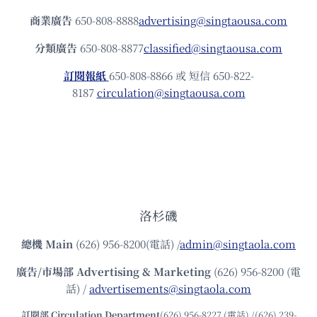
商業廣告
650-808-8888
advertising@singtaousa.com
分類廣告
650-808-8877
classified@singtaousa.com
訂閱報紙
650-808-8866 或 短信 650-822-
8187
circulation@singtaousa.com
洛杉磯
總機
Main
(626) 956-8200(電話) /
admin@singtaola.com
廣告/市場部
Advertising & Marketing
(626) 956-8200 (電
話) /
advertisements@singtaola.com
訂閱部 Circulation Department
(626) 956-8227 (電話) /(626) 239-