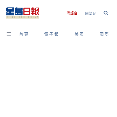
Skip
to
國語台
粵語台
content
首頁
電子報
美國
國際