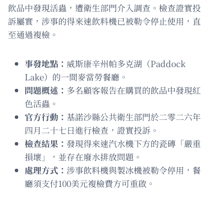
飲品中發現活蟲，遭衛生部門介入調查。檢查證實投
訴屬實，涉事的得來速飲料機已被勒令停止使用，直
至通過複檢。
事發地點：
威斯康辛州帕多克湖（Paddock
Lake）的一間麥當勞餐廳。
問題概述：
多名顧客報告在購買的飲品中發現紅
色活蟲。
官方行動：
基諾沙縣公共衛生部門於二零二六年
四月二十七日進行檢查，證實投訴。
檢查結果：
發現得來速汽水機下方的瓷磚「嚴重
損壞」，並存在廢水排放問題。
處理方式：
涉事飲料機與製冰機被勒令停用，餐
廳須支付100美元複檢費方可重啟。