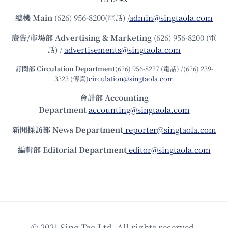
總機
Main
(626) 956-8200(電話) /
admin@singtaola.com
廣告/市場部
Advertising & Marketing
(626) 956-8200 (電
話) /
advertisements@singtaola.com
訂閱部 Circulation Department
(626) 956-8227 (電話) /(626) 239-
3323 (傳真)
circulation@singtaola.com
會計部 Accounting
Department
accounting@singtaola.com
新聞採訪部 News Department
reporter@singtaola.com
編輯部 Editorial Department
editor@singtaola.com
© 2021 Sing Tao Ltd. All rights reserved.