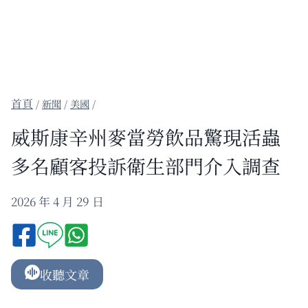
/
新聞
/
美國
/
威斯康辛州麥當勞飲品驚現活蟲
多名顧客投訴衛生部門介入調查
2026 年 4 月 29 日
收聽文章