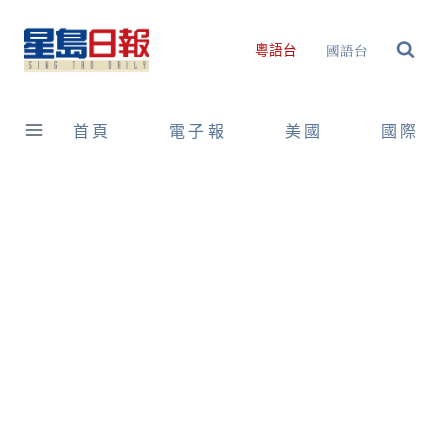
Skip
to
國語台
粵語台
content
首頁
電子報
美國
國際