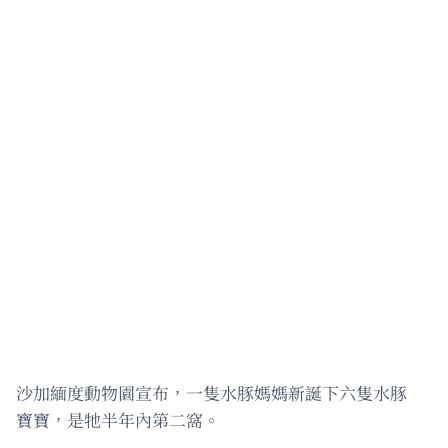
沙加緬度動物園宣布，一隻水豚媽媽新誕下六隻水豚
寶寶，是牠半年內第二窩。