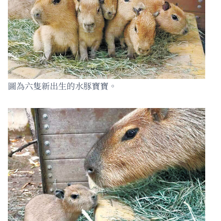
圖為六隻新出生的水豚寶寶。