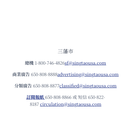
三藩市
總機
1-800-746-4826
sf@singtaousa.com
商業廣告
650-808-8888
advertising@singtaousa.com
分類廣告
650-808-8877
classified@singtaousa.com
訂閱報紙
650-808-8866 或 短信 650-822-
8187
circulation@singtaousa.com