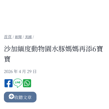
/
新聞
/
美國
/
沙加緬度動物園水豚媽媽再添6寶
寶
2026 年 4 月 29 日
收聽文章