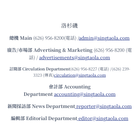
洛杉磯
總機
Main
(626) 956-8200(電話) /
admin@singtaola.com
廣告/市場部
Advertising & Marketing
(626) 956-8200 (電
話) /
advertisements@singtaola.com
訂閱部 Circulation Department
(626) 956-8227 (電話) /(626) 239-
3323 (傳真)
circulation@singtaola.com
會計部 Accounting
Department
accounting@singtaola.com
新聞採訪部 News Department
reporter@singtaola.com
編輯部 Editorial Department
editor@singtaola.com