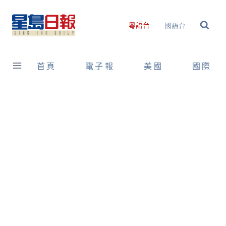
Skip
to
國語台
粵語台
content
首頁
電子報
美國
國際