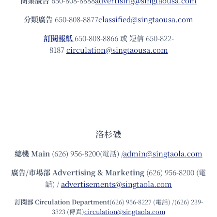
商業廣告
650-808-8888
advertising@singtaousa.com
分類廣告
650-808-8877
classified@singtaousa.com
訂閱報紙
650-808-8866 或 短信 650-822-
8187
circulation@singtaousa.com
洛杉磯
總機
Main
(626) 956-8200(電話) /
admin@singtaola.com
廣告/市場部
Advertising & Marketing
(626) 956-8200 (電
話) /
advertisements@singtaola.com
訂閱部 Circulation Department
(626) 956-8227 (電話) /(626) 239-
3323 (傳真)
circulation@singtaola.com