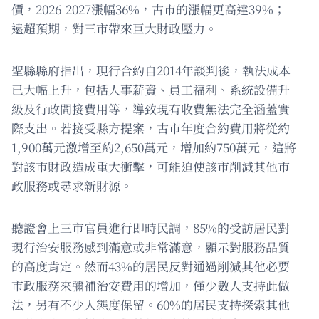
價，2026-2027漲幅36%，古市的漲幅更高達39%；
遠超預期，對三市帶來巨大財政壓力。
聖縣縣府指出，現行合約自2014年談判後，執法成本
已大幅上升，包括人事薪資、員工福利、系統設備升
級及行政間接費用等，導致現有收費無法完全涵蓋實
際支出。若接受縣方提案，古市年度合約費用將從約
1,900萬元激增至約2,650萬元，增加約750萬元，這將
對該市財政造成重大衝擊，可能迫使該市削減其他市
政服務或尋求新財源。
聽證會上三市官員進行即時民調，85%的受訪居民對
現行治安服務感到滿意或非常滿意，顯示對服務品質
的高度肯定。然而43%的居民反對通過削減其他必要
市政服務來彌補治安費用的增加，僅少數人支持此做
法，另有不少人態度保留。60%的居民支持探索其他