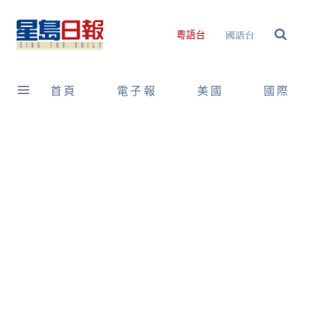
Skip
to
國語台
粵語台
content
首頁
電子報
美國
國際