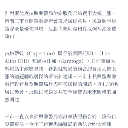
針對聖他克拉縣縣警局治安服務合約費用大幅上漲，
南灣三市召開電話聽證會徵求居民意見。民意顯示維
護安全是優先事項，反對大幅削減預算以彌補治安費
缺口。
古柏蒂奴（Cupertino）聯手洛斯阿托斯山（Los
Altos Hill）和薩拉托加（Saratoga），日前舉辦大
型電話市政廳會議，針對縣警局服務合約費用大幅上
漲的議題聽取居民的看法和建議。三市市長與聖縣縣
府行政官長及縣警局代表回答居民的問題，近4,300名
居民參會，反應民眾對公共安全經費與未來服務的強
烈關注。
三市一直以來都與縣警局簽訂執法服務合同，沒有自
設警察局。今年三市獲悉縣警局的執法合約大幅漲