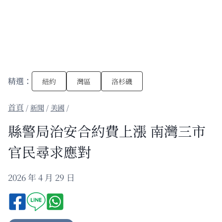
精選：
紐約
灣區
洛杉磯
/
新聞
/
美國
/
縣警局治安合約費上漲 南灣三市
官民尋求應對
2026 年 4 月 29 日