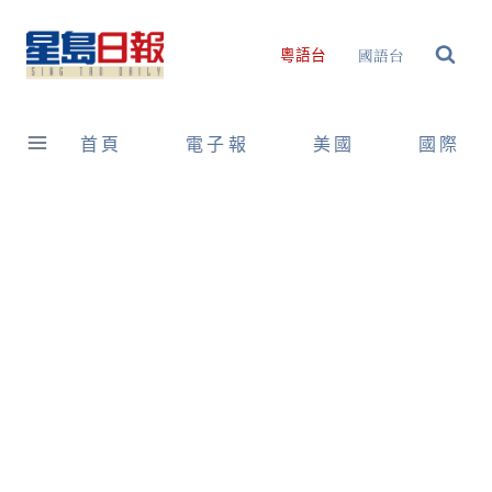
Skip
to
國語台
粵語台
content
首頁
電子報
美國
國際