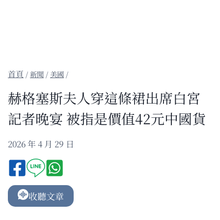
/
新聞
/
美國
/
赫格塞斯夫人穿這條裙出席白宮
記者晚宴 被指是價值42元中國貨
2026 年 4 月 29 日
收聽文章