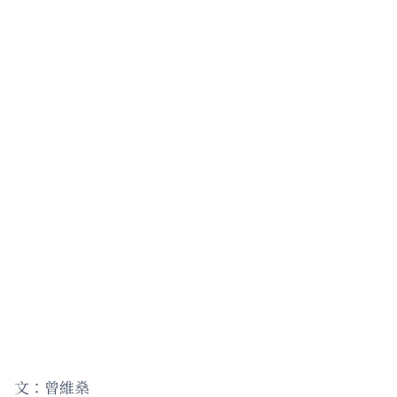
文：曾維燊