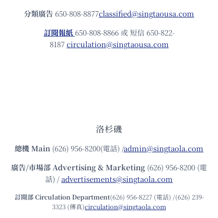
分類廣告
650-808-8877
classified@singtaousa.com
訂閱報紙
650-808-8866 或 短信 650-822-
8187
circulation@singtaousa.com
洛杉磯
總機
Main
(626) 956-8200(電話) /
admin@singtaola.com
廣告/市場部
Advertising & Marketing
(626) 956-8200 (電
話) /
advertisements@singtaola.com
訂閱部 Circulation Department
(626) 956-8227 (電話) /(626) 239-
3323 (傳真)
circulation@singtaola.com