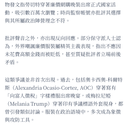
物發文指勞切特穿著廉價網購晚裝出席正式國家活
動，吸引數百萬次瀏覽；時尚監察帳號亦批評其選擇
與其所屬政治陣營理念不符。
批評聲音之外，亦出現反向回應。部分保守派人士認
為，外界嘲諷廉價服裝屬精英主義表現，指出不應因
未花費高額金錢而被貶低，甚至質疑批評者立場前後
矛盾。
這類爭議並非首次出現。過去，包括奧卡西奧-科爾特
斯（Alexandria Ocasio-Cortez, AOC）穿著寫有
「向富人徵稅」字樣禮服出席晚宴，或梅拉尼婭
（Melania Trump）穿著印有爭議標語外套現身，都
曾引發類似討論。服裝在政治語境中，多次成為象徵
與攻防工具。