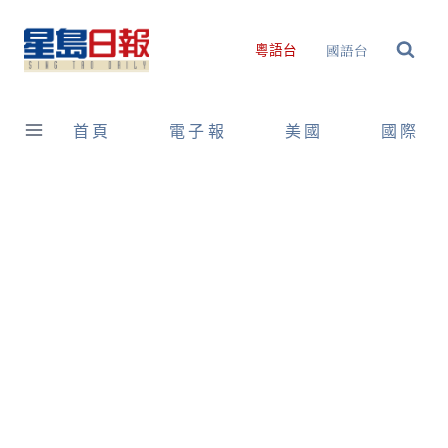
Skip
to
國語台
粵語台
content
首頁
電子報
美國
國際