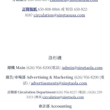
訂閱報紙
650-808-8866 或 短信 650-822-
8187
circulation@singtaousa.com
洛杉磯
總機
Main
(626) 956-8200(電話) /
admin@singtaola.com
廣告/市場部
Advertising & Marketing
(626) 956-8200 (電
話) /
advertisements@singtaola.com
訂閱部 Circulation Department
(626) 956-8227 (電話) /(626) 239-
3323 (傳真)
circulation@singtaola.com
會計部 Accounting