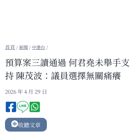
/
新聞
/
中港台
/
預算案三讀通過 何君堯未舉手支
持 陳茂波：議員選擇無關痛癢
2026 年 4 月 29 日
收聽文章