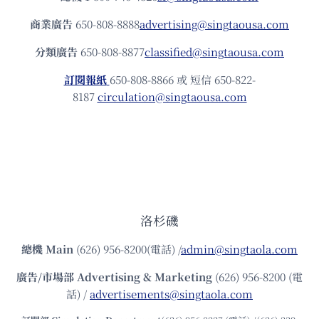
商業廣告
650-808-8888
advertising@singtaousa.com
分類廣告
650-808-8877
classified@singtaousa.com
訂閱報紙
650-808-8866 或 短信 650-822-
8187
circulation@singtaousa.com
洛杉磯
總機
Main
(626) 956-8200(電話) /
admin@singtaola.com
廣告/市場部
Advertising & Marketing
(626) 956-8200 (電
話) /
advertisements@singtaola.com