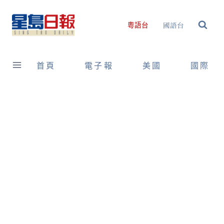
Skip
to
國語台
粵語台
content
首頁
電子報
美國
國際