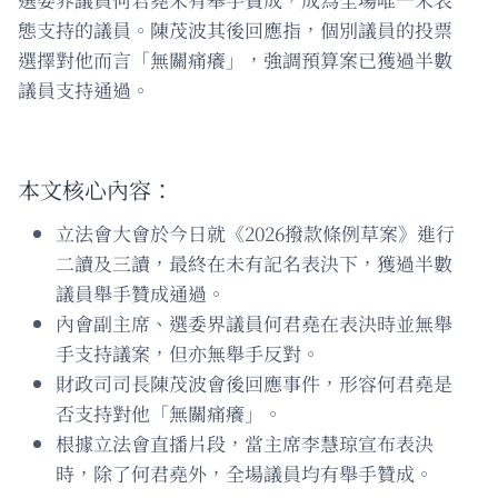
態支持的議員。陳茂波其後回應指，個別議員的投票
選擇對他而言「無關痛癢」，強調預算案已獲過半數
議員支持通過。
本文核心內容：
立法會大會於今日就《2026撥款條例草案》進行
二讀及三讀，最終在未有記名表決下，獲過半數
議員舉手贊成通過。
內會副主席、選委界議員何君堯在表決時並無舉
手支持議案，但亦無舉手反對。
財政司司長陳茂波會後回應事件，形容何君堯是
否支持對他「無關痛癢」。
根據立法會直播片段，當主席李慧琼宣布表決
時，除了何君堯外，全場議員均有舉手贊成。