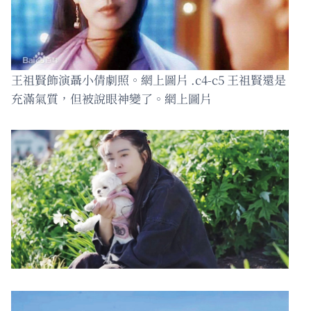
王祖賢飾演聶小倩劇照。網上圖片 .c4-c5 王祖賢還是
充滿氣質，但被說眼神變了。網上圖片