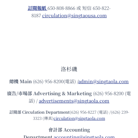
訂閱報紙
650-808-8866 或 短信 650-822-
8187
circulation@singtaousa.com
洛杉磯
總機
Main
(626) 956-8200(電話) /
admin@singtaola.com
廣告/市場部
Advertising & Marketing
(626) 956-8200 (電
話) /
advertisements@singtaola.com
訂閱部 Circulation Department
(626) 956-8227 (電話) /(626) 239-
3323 (傳真)
circulation@singtaola.com
會計部 Accounting
Department
accounting@singtaola.com