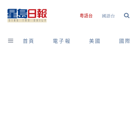
Skip
to
國語台
粵語台
content
首頁
電子報
美國
國際