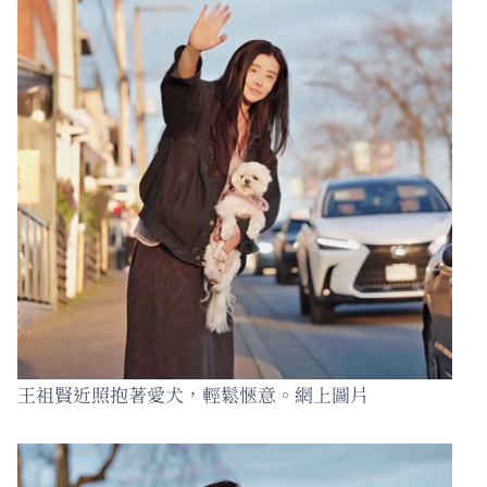
王祖賢近照抱著愛犬，輕鬆愜意。網上圖片