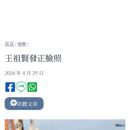
/
娛樂
/
王祖賢發正臉照
2026 年 4 月 29 日
收聽文章