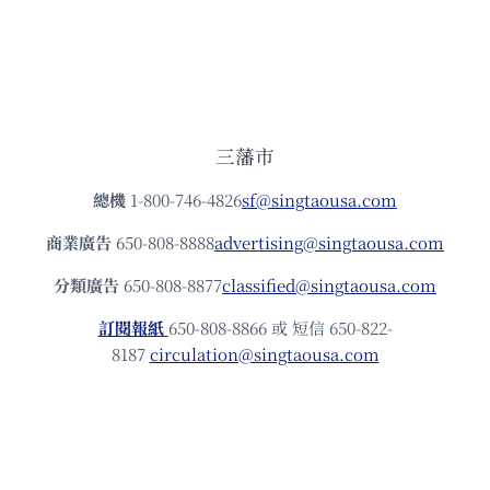
三藩市
總機
1-800-746-4826
sf@singtaousa.com
商業廣告
650-808-8888
advertising@singtaousa.com
分類廣告
650-808-8877
classified@singtaousa.com
訂閱報紙
650-808-8866 或 短信 650-822-
8187
circulation@singtaousa.com