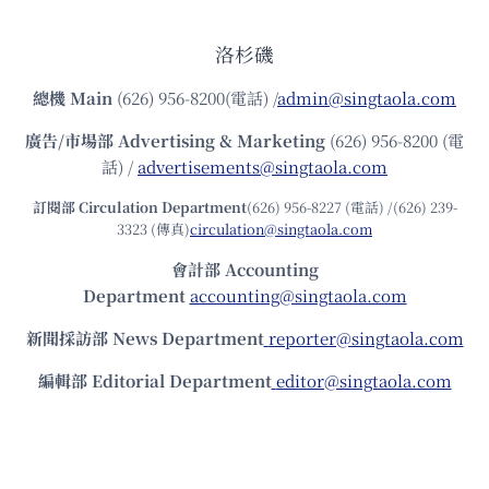
洛杉磯
總機
Main
(626) 956-8200(電話) /
admin@singtaola.com
廣告/市場部
Advertising & Marketing
(626) 956-8200 (電
話) /
advertisements@singtaola.com
訂閱部 Circulation Department
(626) 956-8227 (電話) /(626) 239-
3323 (傳真)
circulation@singtaola.com
會計部 Accounting
Department
accounting@singtaola.com
新聞採訪部 News Department
reporter@singtaola.com
編輯部 Editorial Department
editor@singtaola.com