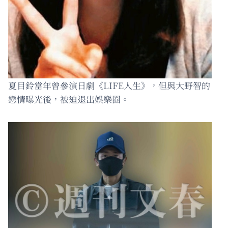
夏目鈴當年曾參演日劇《LIFE人生》，但與大野智的
戀情曝光後，被迫退出娛樂圈。