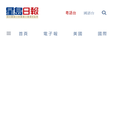
Skip
to
國語台
粵語台
content
首頁
電子報
美國
國際