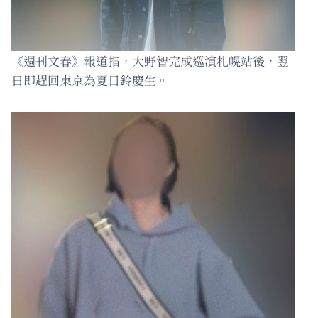
《週刊文春》報道指，大野智完成巡演札幌站後，翌
日即趕回東京為夏目鈴慶生。