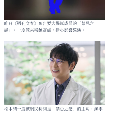
昨日《週刊文春》預告要大爆嵐成員的「禁忌之
戀」，一度惹來粉絲憂慮，擔心影響巡演。
松本潤一度被網民猜測是「禁忌之戀」的主角，無辜