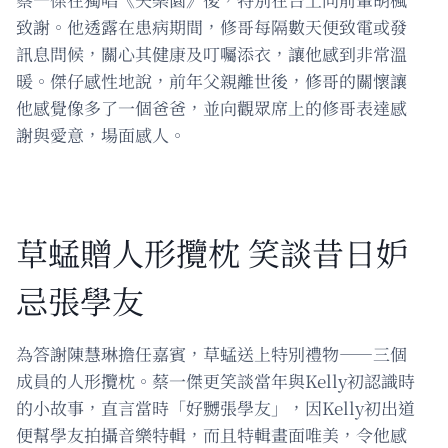
致謝。他透露在患病期間，修哥每隔數天便致電或發
訊息問候，關心其健康及叮囑添衣，讓他感到非常溫
暖。傑仔感性地說，前年父親離世後，修哥的關懷讓
他感覺像多了一個爸爸，並向觀眾席上的修哥表達感
謝與愛意，場面感人。
草蜢贈人形攬枕 笑談昔日妒
忌張學友
為答謝陳慧琳擔任嘉賓，草蜢送上特別禮物——三個
成員的人形攬枕。蔡一傑更笑談當年與Kelly初認識時
的小故事，直言當時「好嬲張學友」，因Kelly初出道
便幫學友拍攝音樂特輯，而且特輯畫面唯美，令他感