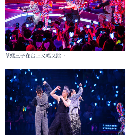
草蜢三子在台上又唱又跳。