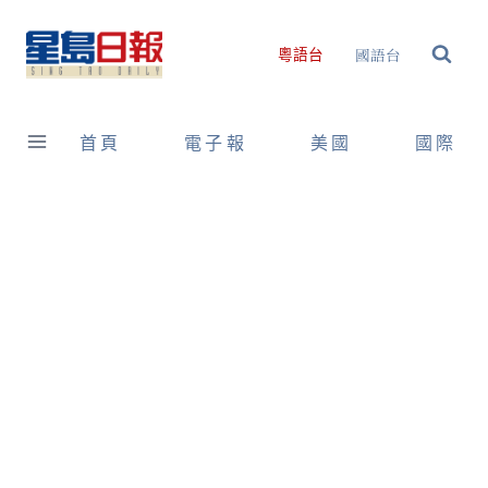
Skip
to
國語台
粵語台
content
首頁
電子報
美國
國際