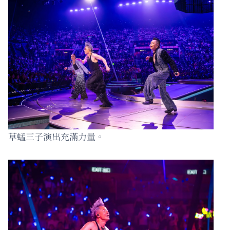
草蜢三子演出充滿力量。