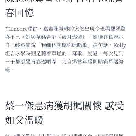
春回憶
在Encore環節，嘉賓陳慧琳的突然出現令現場觀眾驚
喜不已。她與草蜢合唱《歲月燃燒》，隨後興奮表示
自己終於能說「我細個就聽你哋啲歌」這句話。Kelly
坦言求學時期是聽着草蜢的「冧歌」度過，每次見到
三子都感覺青春返晒嚟，更自爆當年房間貼滿草蜢海
報。
蔡一傑患病獲胡楓關懷 感受
如父溫暖
蔡一傑在獨唱《失樂園》後，特別在台上向前輩胡楓