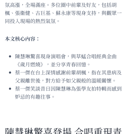
氛高漲，全場滿座。多位圈中前輩及好友，包括胡
楓、張衞健、古巨基、蘇永康等現身支持，與觀眾一
同投入現場的熱烈氣氛。
本文核心內容：
陳慧琳驚喜現身演唱會，與草蜢合唱經典金曲
《歲月燃燒》，並分享青春回憶。
蔡一傑在台上深情感謝前輩胡楓，指在其患病及
父親離世後，對方給予如父親般的溫暖關懷。
蔡一傑笑談昔日因陳慧琳為張學友拍特輯而感到
妒忌的有趣往事。
陳慧琳驚喜登場 合唱重現青