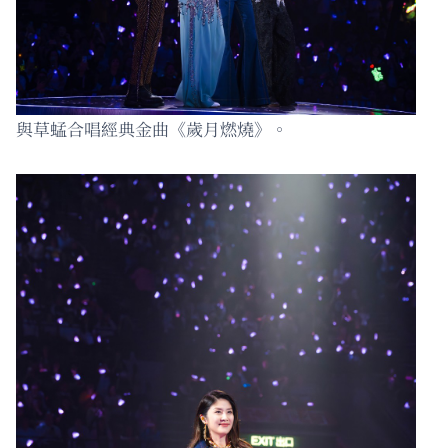
與草蜢合唱經典金曲《歲月燃燒》。