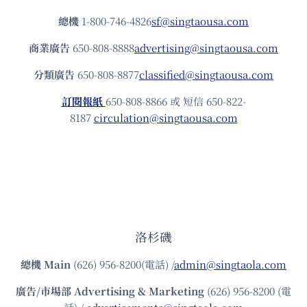
總機
1-800-746-4826
sf@singtaousa.com
商業廣告
650-808-8888
advertising@singtaousa.com
分類廣告
650-808-8877
classified@singtaousa.com
訂閱報紙
650-808-8866 或 短信 650-822-
8187
circulation@singtaousa.com
洛杉磯
總機
Main
(626) 956-8200(電話) /
admin@singtaola.com
廣告/市場部
Advertising & Marketing
(626) 956-8200 (電