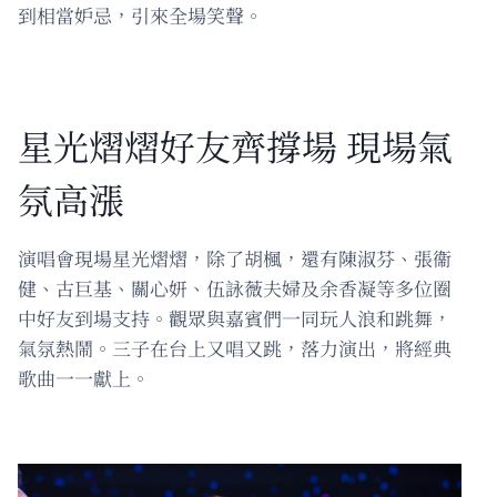
到相當妒忌，引來全場笑聲。
星光熠熠好友齊撐場 現場氣
氛高漲
演唱會現場星光熠熠，除了胡楓，還有陳淑芬、張衞
健、古巨基、關心妍、伍詠薇夫婦及余香凝等多位圈
中好友到場支持。觀眾與嘉賓們一同玩人浪和跳舞，
氣氛熱鬧。三子在台上又唱又跳，落力演出，將經典
歌曲一一獻上。