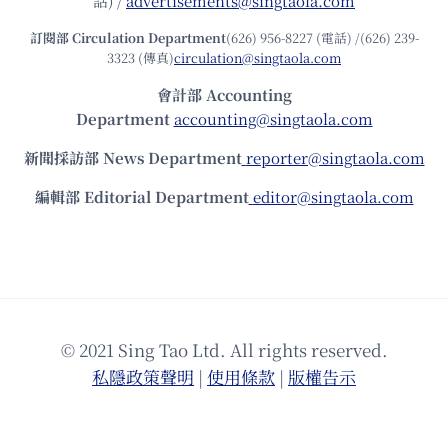
話) /
advertisements@singtaola.com
訂閱部 Circulation Department
(626) 956-8227 (電話) /(626) 239-
3323 (傳真)
circulation@singtaola.com
會計部 Accounting
Department
accounting@singtaola.com
新聞採訪部 News Department
reporter@singtaola.com
編輯部 Editorial Department
editor@singtaola.com
© 2021 Sing Tao Ltd. All rights reserved.
私隱政策聲明
|
使⽤條款
|
版權告⽰