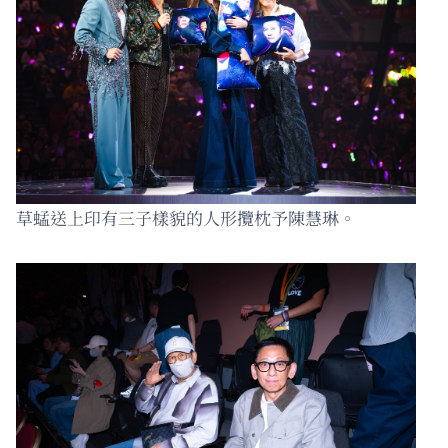
草蜢送上印有三子樣貌的人形攬枕予陳慧琳。