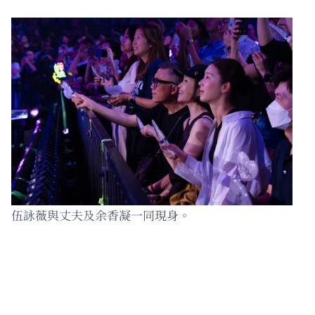
伍詠薇與丈夫及余香凝一同現身。