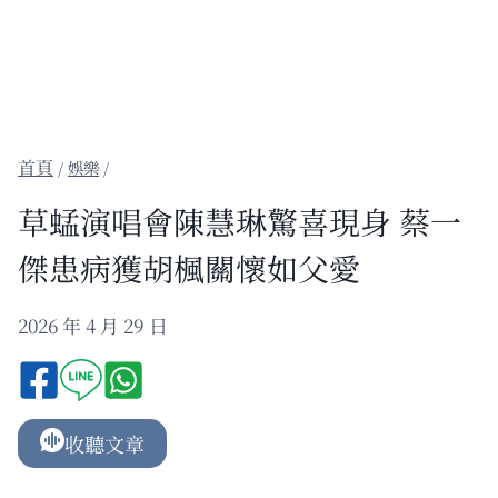
/
娛樂
/
草蜢演唱會陳慧琳驚喜現身 蔡一
傑患病獲胡楓關懷如父愛
2026 年 4 月 29 日
收聽文章