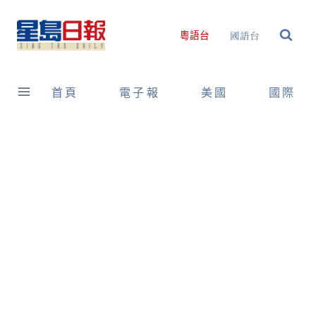
Skip
to
國語台
粵語台
content
首頁
電子報
美國
國際