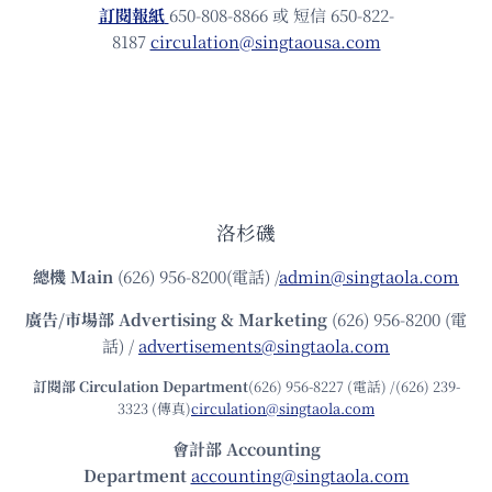
訂閱報紙
650-808-8866 或 短信 650-822-
8187
circulation@singtaousa.com
洛杉磯
總機
Main
(626) 956-8200(電話) /
admin@singtaola.com
廣告/市場部
Advertising & Marketing
(626) 956-8200 (電
話) /
advertisements@singtaola.com
訂閱部 Circulation Department
(626) 956-8227 (電話) /(626) 239-
3323 (傳真)
circulation@singtaola.com
會計部 Accounting
Department
accounting@singtaola.com