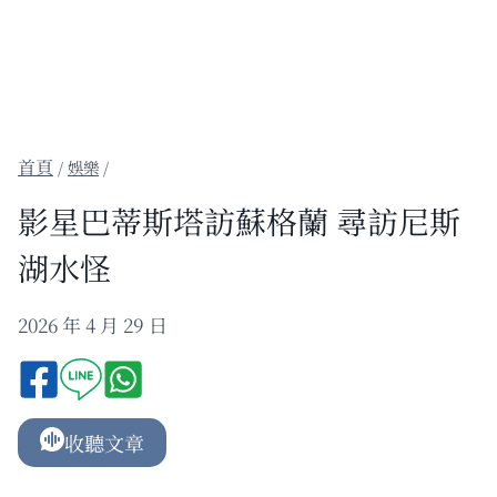
/
娛樂
/
影星巴蒂斯塔訪蘇格蘭 尋訪尼斯
湖水怪
2026 年 4 月 29 日
收聽文章