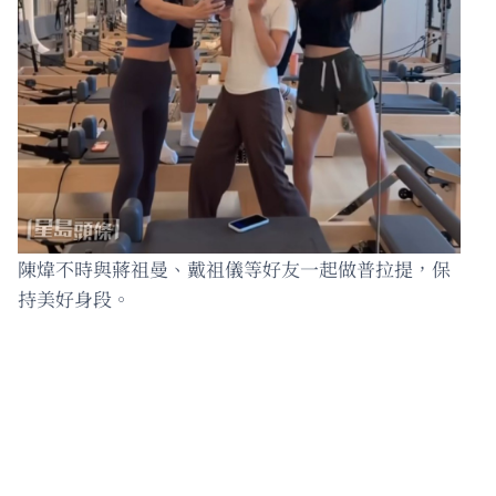
陳煒不時與蔣祖曼、戴祖儀等好友一起做普拉提，保
持美好身段。