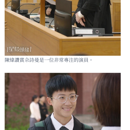
陳煒讚賞佘詩曼是一位非常專注的演員。