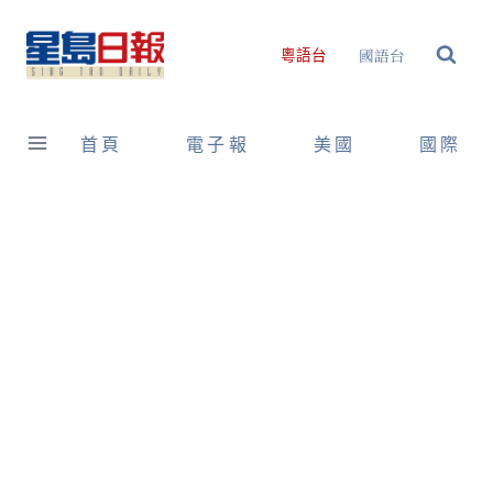
Skip
to
國語台
粵語台
content
首頁
電子報
美國
國際