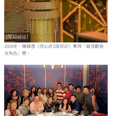
2018年，陳煒憑《宮心計2深宮計》奪得「最受歡迎
女角色」獎。