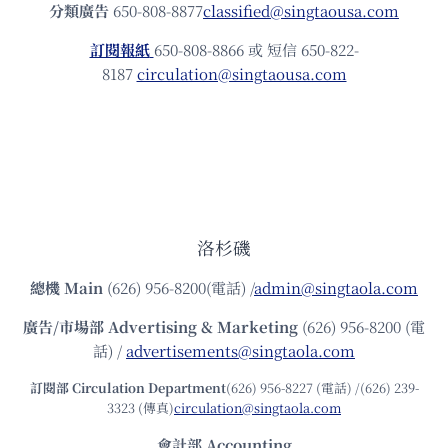
分類廣告
650-808-8877
classified@singtaousa.com
訂閱報紙
650-808-8866 或 短信 650-822-
8187
circulation@singtaousa.com
洛杉磯
總機
Main
(626) 956-8200(電話) /
admin@singtaola.com
廣告/市場部
Advertising & Marketing
(626) 956-8200 (電
話) /
advertisements@singtaola.com
訂閱部 Circulation Department
(626) 956-8227 (電話) /(626) 239-
3323 (傳真)
circulation@singtaola.com
會計部 Accounting