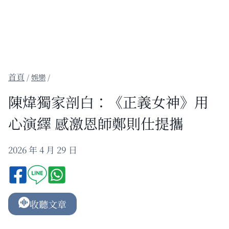
/
娛樂
/
陳煒獨家剖白：《正義女神》用
心演繹 感激恩師鄭則仕提攜
2026 年 4 月 29 日
收聽文章