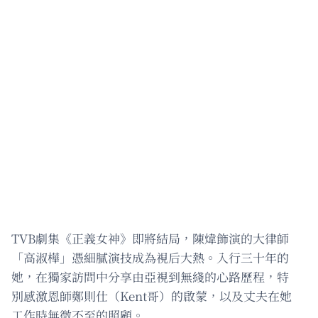
TVB劇集《正義女神》即將結局，陳煒飾演的大律師
「高淑樺」憑細膩演技成為視后大熱。入行三十年的
她，在獨家訪問中分享由亞視到無綫的心路歷程，特
別感激恩師鄭則仕（Kent哥）的啟蒙，以及丈夫在她
工作時無微不至的照顧。