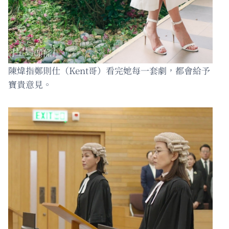
陳煒指鄭則仕（Kent哥）看完她每一套劇，都會給予
寶貴意見。