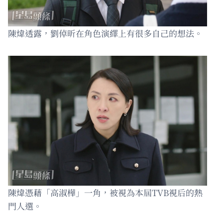
陳煒透露，劉倬昕在角色演繹上有很多自己的想法。
陳煒憑藉「高淑樺」一角，被視為本屆TVB視后的熱
門人選。