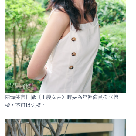
陳煒笑言拍攝《正義女神》時要為年輕演員樹立榜
樣，不可以失禮。