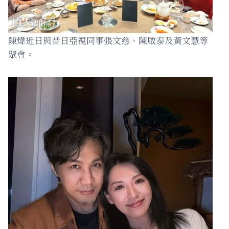
陳煒近日與昔日亞視同事張文慈、陳啟泰及黃文慧等
聚會。