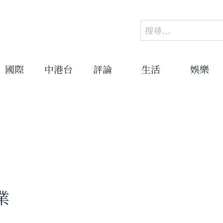
搜
尋
關
鍵
國際
中港台
評論
生活
娛樂
字:
業