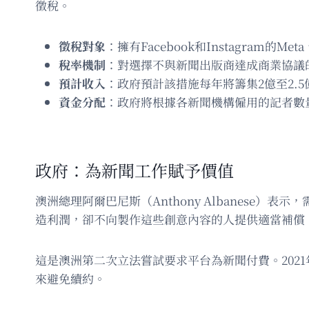
徵稅。
徵稅對象
：擁有Facebook和Instagram的Met
稅率機制
：對選擇不與新聞出版商達成商業協議
預計收入
：政府預計該措施每年將籌集2億至2.5億
資金分配
：政府將根據各新聞機構僱用的記者數
政府：為新聞工作賦予價值
澳洲總理阿爾巴尼斯（Anthony Albanes
造利潤，卻不向製作這些創意內容的人提供適當補償
這是澳洲第二次立法嘗試要求平台為新聞付費。20
來避免續約。