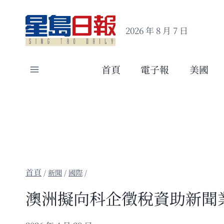
Skip
to
2026 年 8 月 7 日
content
首頁
電子報
美國
/
新聞
/
國際
/
澳洲擬向科企徵稅資助新聞