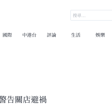
搜
尋
關
鍵
國際
中港台
評論
生活
娛樂
字:
被警告關店避禍