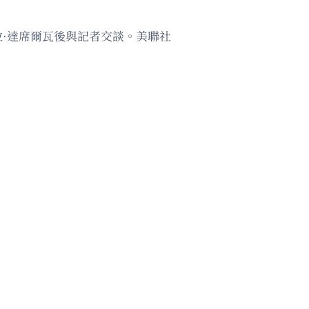
拉·達席爾瓦後與記者交談。美聯社