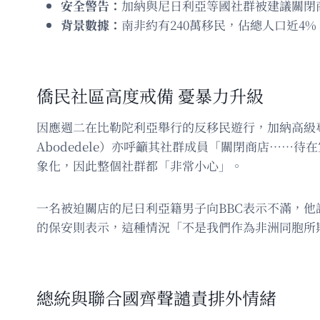
安全警告：
加納與尼日利亞等國社群被建議關閉
背景數據：
南非約有240萬移民，佔總人口近4
僑民社區高度戒備 憂暴力升級
因應週二在比勒陀利亞舉行的反移民遊行，加納高級專
Abodedele）亦呼籲其社群成員「關閉商店…
象化，因此整個社群都「非常小心」。
一名被迫關店的尼日利亞籍男子向BBC表示不滿，
的保安則表示，這種情況「不是我們作為非洲同胞所
總統與聯合國齊聲譴責排外情緒