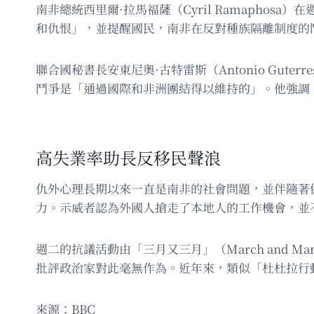
南非總統西里爾·拉馬福薩（Cyril Ramaph
和仇恨」，並提醒國民，南非在反對種族隔離制度的
聯合國秘書長安東尼奧·古特雷斯（Antonio Gu
鬥爭是「通過國際和非洲團結得以維持的」。他強調
高失業率助長反移民聲浪
仇外心理長期以來一直是南非的社會問題，並伴隨著
力。示威者認為外國人搶走了本地人的工作機會，並
週二的抗議活動由「三月又三月」（March and
批評政治家對此毫無作為。近年來，類似「杜杜拉行動」（
來源：BBC