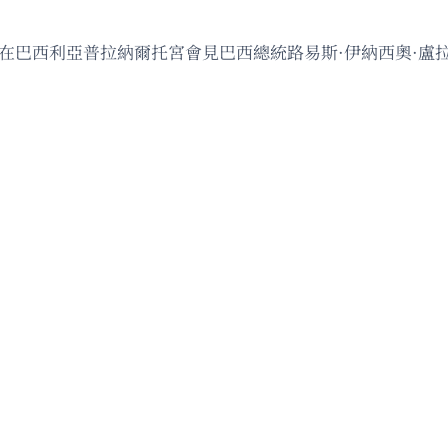
薩在巴西利亞普拉納爾托宮會見巴西總統路易斯·伊納西奧·盧