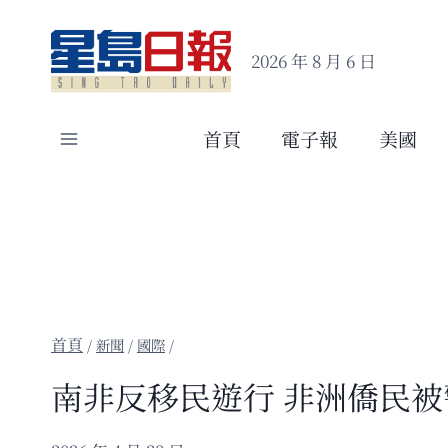
Skip
to
2026 年 8 月 6 日
content
首頁
電子報
美國
/
新聞
/
國際
/
南非反移民遊行 非洲僑民