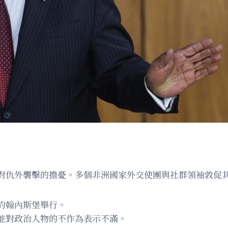
對仇外襲擊的擔憂。多個非洲國家外交使團與社群領袖敦促
約翰內斯堡舉行。
並對政治人物的不作為表示不滿。