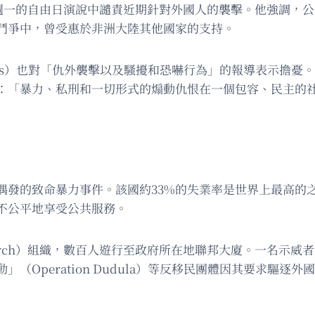
osa）在週一的自由日演說中譴責近期針對外國人的襲擊。他強
鬥爭中，曾受惠於非洲大陸其他國家的支持。
terres）也對「仇外襲擊以及騷擾和恐嚇行為」的報導表示
：「暴力、私刑和一切形式的煽動仇恨在一個包容、民主的
偶發的致命暴力事件。該國約33%的失業率是世界上最高的
不公平地享受公共服務。
 March）組織，數百人遊行至政府所在地聯邦大廈。一名示
Operation Dudula）等反移民團體因其要求驅逐