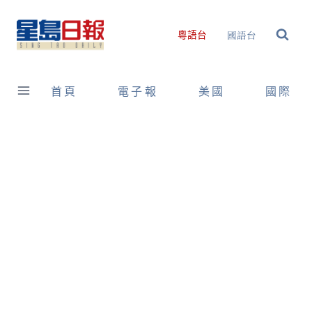
Skip
to
國語台
粵語台
content
首頁
電子報
美國
國際