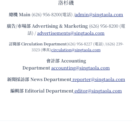
洛杉磯
總機
Main
(626) 956-8200(電話) /
admin@singtaola.com
廣告/市場部
Advertising & Marketing
(626) 956-8200 (電
話) /
advertisements@singtaola.com
訂閱部 Circulation Department
(626) 956-8227 (電話) /(626) 239-
3323 (傳真)
circulation@singtaola.com
會計部 Accounting
Department
accounting@singtaola.com
新聞採訪部 News Department
reporter@singtaola.com
編輯部 Editorial Department
editor@singtaola.com