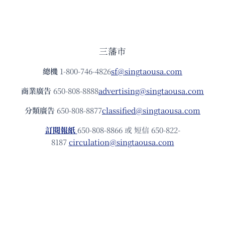
三藩市
總機
1-800-746-4826
sf@singtaousa.com
商業廣告
650-808-8888
advertising@singtaousa.com
分類廣告
650-808-8877
classified@singtaousa.com
訂閱報紙
650-808-8866 或 短信 650-822-
8187
circulation@singtaousa.com