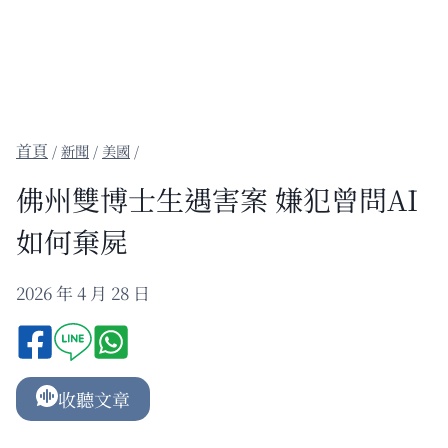
/
新聞
/
美國
/
佛州雙博士生遇害案 嫌犯曾問AI
如何棄屍
2026 年 4 月 28 日
收聽文章