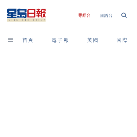
Skip
to
國語台
粵語台
content
首頁
電子報
美國
國際