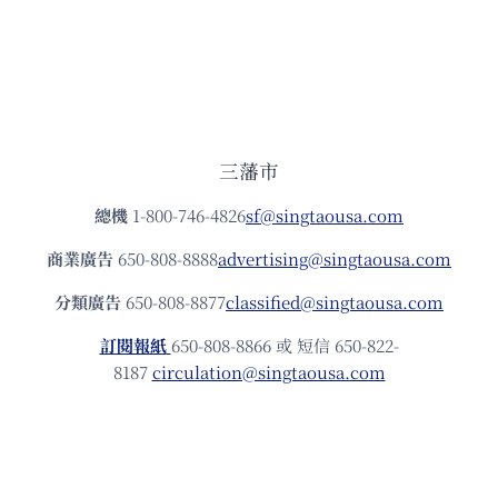
三藩市
總機
1-800-746-4826
sf@singtaousa.com
商業廣告
650-808-8888
advertising@singtaousa.com
分類廣告
650-808-8877
classified@singtaousa.com
訂閱報紙
650-808-8866 或 短信 650-822-
8187
circulation@singtaousa.com