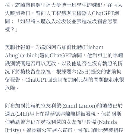
拉、就讀南佛羅里達大學博士班學生的嫌犯，在兩人
失蹤前數日，曾向人工智慧聊天機器人ChatGPT詢
問：「如果將人體放入垃圾袋並丟進垃圾箱會怎麼
樣？」
美聯社報道，26歲的阿布加爾比赫(Hisham
Abugharbieh)還向ChatGPT詢問，他汽車上的車輛
識別號碼是否可以更改，以及他能否在沒有執照的情
況下將槍枝留在家裡。根據週六(25日)提交的審前拘
留報告，ChatGPT回應阿布加爾比赫的問題聽起來很
危險。
阿布加爾比赫的室友利蒙(Zamil Limon)的遺體已於
週五(24日)早上在霍華德弗蘭蘭橋被發現，但希爾斯
伯勒縣警方仍在尋找利蒙的女友布里斯蒂(Nahida
Bristy)。警長辦公室週六宣布，阿布加爾比赫被指控