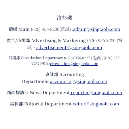
洛杉磯
總機
Main
(626) 956-8200(電話) /
admin@singtaola.com
廣告/市場部
Advertising & Marketing
(626) 956-8200 (電
話) /
advertisements@singtaola.com
訂閱部 Circulation Department
(626) 956-8227 (電話) /(626) 239-
3323 (傳真)
circulation@singtaola.com
會計部 Accounting
Department
accounting@singtaola.com
新聞採訪部 News Department
reporter@singtaola.com
編輯部 Editorial Department
editor@singtaola.com