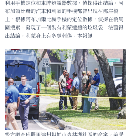
利用手機定位和車牌辨識器數據，偵探得出結論，阿
布加爾比赫的汽車和利蒙的手機都曾出現在那座橋
上。根據阿布加爾比赫手機的定位數據，偵探在橋周
圍搜索，發現了一個裝有利蒙遺體的垃圾袋。法醫得
出結論，利蒙身上有多處刺傷。本報訊
警方調查佛羅里達州坦帕市森林湖社區的命案。美聯