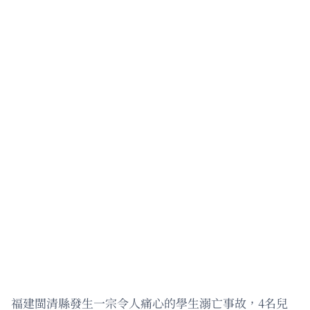
福建閩清縣發生一宗令人痛心的學生溺亡事故，4名兒