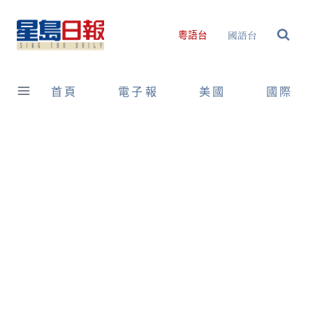
Skip
to
國語台
粵語台
content
首頁
電子報
美國
國際