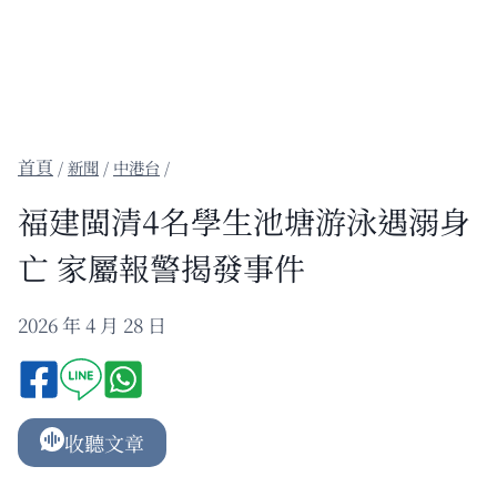
/
新聞
/
中港台
/
福建閩清4名學生池塘游泳遇溺身
亡 家屬報警揭發事件
2026 年 4 月 28 日
收聽文章