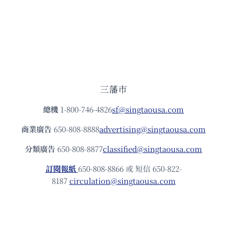
三藩市
總機
1-800-746-4826
sf@singtaousa.com
商業廣告
650-808-8888
advertising@singtaousa.com
分類廣告
650-808-8877
classified@singtaousa.com
訂閱報紙
650-808-8866 或 短信 650-822-
8187
circulation@singtaousa.com