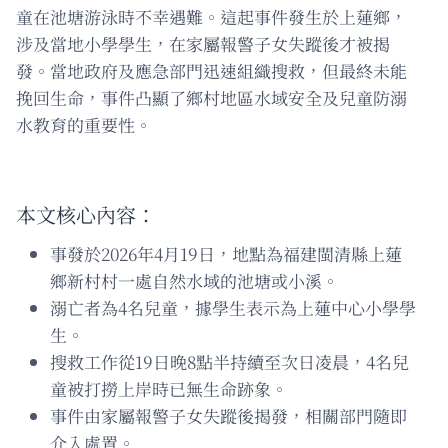
童在池塘游泳時不幸遇難。這起事件發生於上蓮鄉，
涉及當地小學學生，在家屬報警子女失蹤後才被揭
發。當地政府及應急部門迅速組織搜救，但最終未能
挽回生命，事件凸顯了鄉村地區水域安全及兒童防溺
水教育的重要性。
本文核心內容：
事發於2026年4月19日，地點為福建閩清縣上蓮
鄉新村村一處自然水域的池塘或小溪。
溺亡者為4名兒童，據學生表示為上蓮中心小學學
生。
搜救工作從19日晚8點半持續至次日凌晨，4名兒
童被打撈上岸時已無生命跡象。
事件由家屬報警子女失蹤後揭發，相關部門隨即
介入處置。