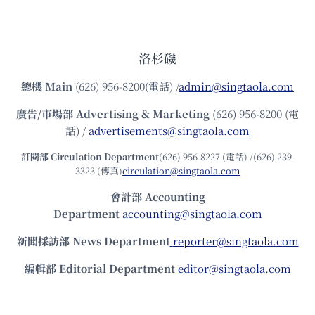
洛杉磯
總機
Main
(626) 956-8200(電話) /
admin@singtaola.com
廣告/市場部
Advertising & Marketing
(626) 956-8200 (電
話) /
advertisements@singtaola.com
訂閱部 Circulation Department
(626) 956-8227 (電話) /(626) 239-
3323 (傳真)
circulation@singtaola.com
會計部 Accounting
Department
accounting@singtaola.com
新聞採訪部 News Department
reporter@singtaola.com
編輯部 Editorial Department
editor@singtaola.com