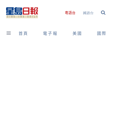
Skip
to
國語台
粵語台
content
首頁
電子報
美國
國際