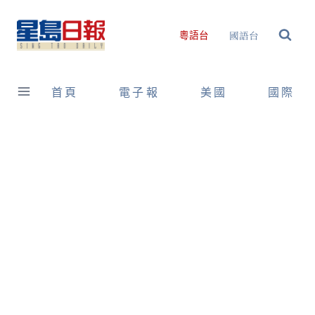
Skip
to
國語台
粵語台
content
首頁
電子報
美國
國際