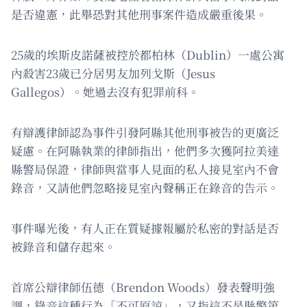
是否違憲，此舉恐對其他刑事案件造成嚴重後果。
25歲的埃斯皮諾薩被控於都柏林（Dublin）一處公寓
內殺害23歲已分居男友加列戈斯（Jesus
Gallegos）。她過去沒有犯罪前科。
有辯護律師認為事件引發阿縣其他刑事被告的更廣泛
疑慮。在阿縣執業的律師指出，他們多次獲阿拉美達
縣警局保證，律師與當事人見面的私人接見室內不會
錄音，又請他們忽略接見室內聲稱正在錄音的告示。
事件曝光後，有人正在質疑據報屬於私密的對話是否
被錄音和儲存起來。
首席公辯律師伍德（Brendon Woods）發表聲明強
調，錄音這種行為「不可原諒」，又指這不是縣警第