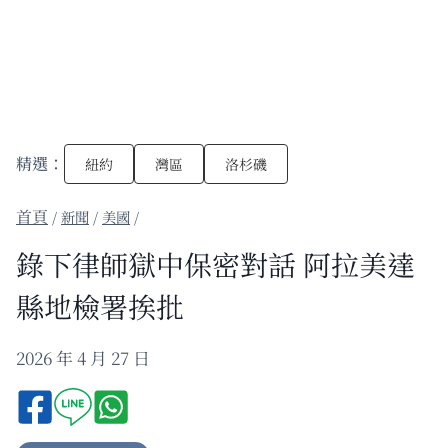
精選：
紐約
灣區
洛杉磯
/
新聞
/
美國
/
錄下律師獄中保密對話 阿拉美達
縣地檢署挨批
2026 年 4 月 27 日