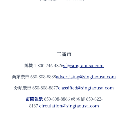
三藩市
總機
1-800-746-4826
sf@singtaousa.com
商業廣告
650-808-8888
advertising@singtaousa.com
分類廣告
650-808-8877
classified@singtaousa.com
訂閱報紙
650-808-8866 或 短信 650-822-
8187
circulation@singtaousa.com