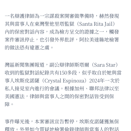
一名辯護律師為一宗謀殺案開審做準備時，赫然發現
其與當事人在東灣聖他里塔監獄（Santa Rita Jail）
內的保密對話內容，成為檢方呈交的證據之一，觸發
案件審訊停止，也引發外界批評，阿拉美達縣地檢署
的做法恐有違憲之虞。
灣區新聞集團報道，副公辯律師斯塔爾（Sara Star）
收到的監獄對話紀錄共有150多段，似乎取自於她與當
事人埃斯皮諾薩（Crystal Espinoza）2024年一次於
私人接見室內進行的會議。根據加州、聯邦法律以至
美國憲法，律師與當事人之間的保密對話皆受到保
障。
事件曝光後，本案審訊宣告暫停，埃斯皮諾薩獲無保
釋放。外界如今質疑地檢署偷錄律師與當事人的對話