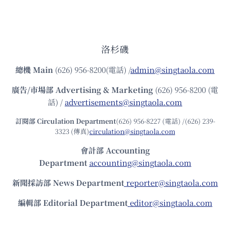
洛杉磯
總機
Main
(626) 956-8200(電話) /
admin@singtaola.com
廣告/市場部
Advertising & Marketing
(626) 956-8200 (電
話) /
advertisements@singtaola.com
訂閱部 Circulation Department
(626) 956-8227 (電話) /(626) 239-
3323 (傳真)
circulation@singtaola.com
會計部 Accounting
Department
accounting@singtaola.com
新聞採訪部 News Department
reporter@singtaola.com
編輯部 Editorial Department
editor@singtaola.com