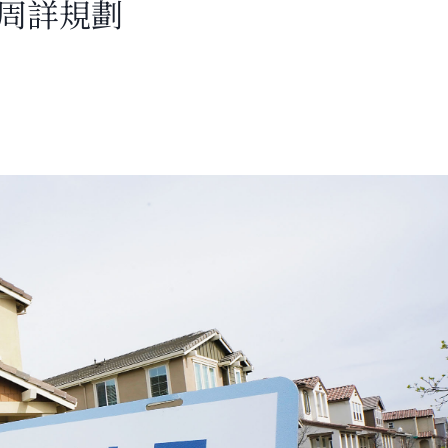
醒周詳規劃