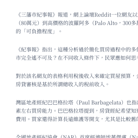
《三藩市紀事報》報道，網上論壇Reddit一位網
（80萬元）到高價格的波羅阿多（Palo Alto，
的「可負擔程度」。
《紀事報》指出，這種分析過於簡化買房過程中的多
市完全遙不可及？在不同收入條件下，民眾應如何思
對於該名網友的表格利用稅後收入來確定買屋預算，金融產
房貸審核是基於所謂總收入的稅前收入。
灣區地產經紀巴巴格拉塔（Paul Barbagel
素左右買房能力。巴巴格拉塔提到，房貸經紀希望知
費用。買家還得計算長遠維護等開支，尤其是比較舊
全國地產經紀協會（NAR）首席經濟師埃萬傑盧（Nad