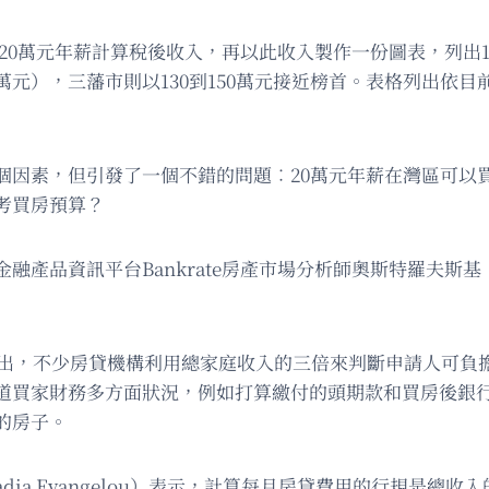
友以20萬元年薪計算稅後收入，再以此收入製作一份圖表，列
300多萬元），三藩市則以130到150萬元接近榜首。表格列
個因素，但引發了一個不錯的問題︰20萬元年薪在灣區可以
考買房預算？
品資訊平台Bankrate房產市場分析師奧斯特羅夫斯基（Jef
ata）也指出，不少房貸機構利用總家庭收入的三倍來判斷申請人
道買家財務多方面狀況，例如打算繳付的頭期款和買房後銀
的房子。
ia Evangelou）表示，計算每月房貸費用的行規是總收