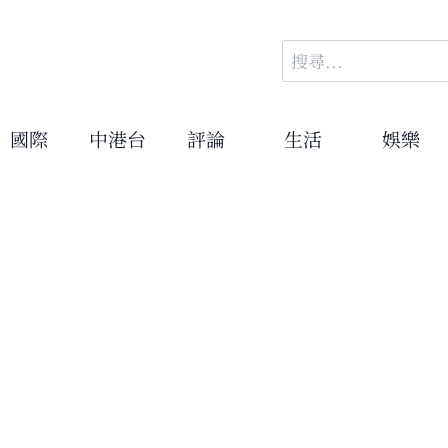
搜
尋
關
鍵
國際
中港台
評論
生活
娛樂
字: