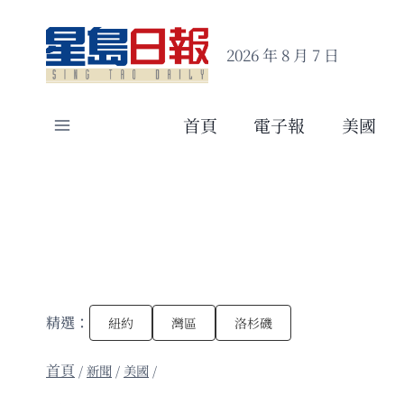
Skip
to
2026 年 8 月 7 日
content
首頁
電子報
美國
精選：
紐約
灣區
洛杉磯
/
新聞
/
美國
/