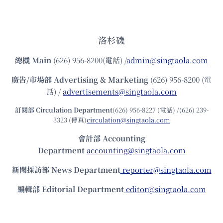
洛杉磯
總機
Main
(626) 956-8200(電話) /
admin@singtaola.com
廣告/市場部
Advertising & Marketing
(626) 956-8200 (電
話) /
advertisements@singtaola.com
訂閱部 Circulation Department
(626) 956-8227 (電話) /(626) 239-
3323 (傳真)
circulation@singtaola.com
會計部 Accounting
Department
accounting@singtaola.com
新聞採訪部 News Department
reporter@singtaola.com
編輯部 Editorial Department
editor@singtaola.com