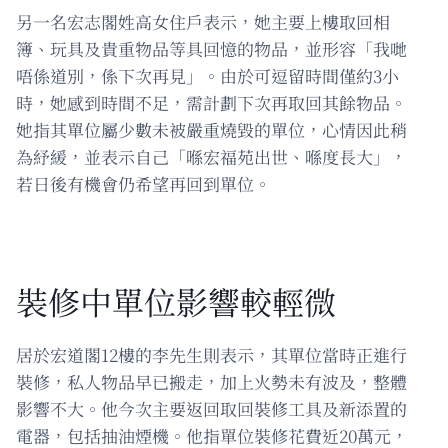
另一名宏志閣姓高女住戶表示，她主要上樓取回相
簿、玩具及貴重物品等具回憶的物品，並形容「我哋
唔係道別，係下次再見」。由於可逗留時間僅約3小
時，她感到時間不足，需計劃下次再取回其餘物品。
她指其單位屬少數未被嚴重燒毀的單位，心情因此稍
為紓緩，並表示自己「喺宏福苑出世、喺度長大」，
若日後有機會仍希望再回到單位。
裝修中單位影響較輕微
居於宏道閣12樓的李先生則表示，其單位當時正進行
裝修，私人物品早已搬走，加上火勢未有波及，整體
影響不大。他今次主要返回取回裝修工具及新添置的
電器，包括抽油煙機。他指單位裝修花費近20萬元，