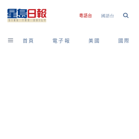
Skip
to
國語台
粵語台
content
首頁
電子報
美國
國際