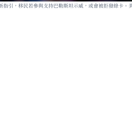
新指引，移民若參與支持巴勒斯坦示威，或會被拒發綠卡。