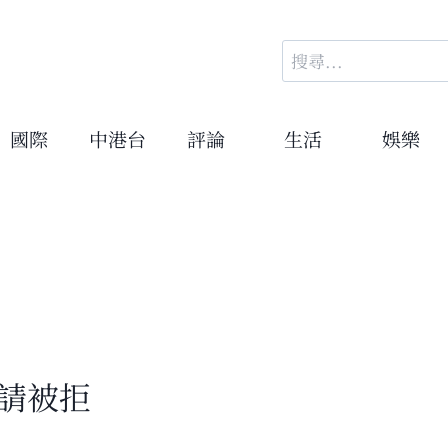
搜
尋
關
鍵
國際
中港台
評論
生活
娛樂
字:
請被拒