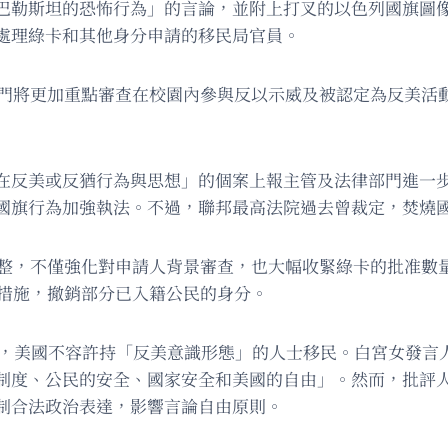
巴勒斯坦的恐怖行為」的言論，並附上打叉的以色列國旗圖像
處理綠卡和其他身分申請的移民局官員。
民部門將更加重點審查在校園內參與反以示威及被認定為反美活
在反美或反猶行為與思想」的個案上報主管及法律部門進一
國旗行為加強執法。不過，聯邦最高法院過去曾裁定，焚燒
度調整，不僅強化對申請人背景審查，也大幅收緊綠卡的批准數
取措施，撤銷部分已入籍公民的身分。
會表示，美國不容許持「反美意識形態」的人士移民。白宮女發言人傑克
制度、公民的安全、國家安全和美國的自由」。然而，批評
制合法政治表達，影響言論自由原則。