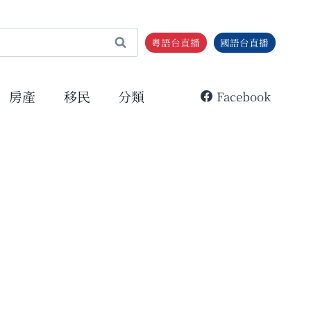
粵語台直播
國語台直播
房產
移民
分類
Facebook