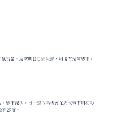
狂風雷暴。展望明日日間炎熱，稍後有幾陣驟雨。
右，驟雨減少。另一道低壓槽會在周末至下周初影
高29度。