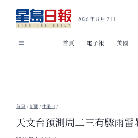
Skip
to
2026 年 8 月 7 日
content
首頁
電子報
美國
/
新聞
/
中港台
/
天文台預測周二三有驟雨雷暴