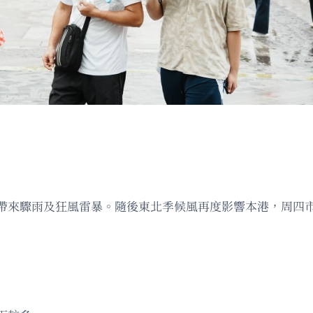
帶來驟雨及狂風雷暴。隨後東北季候風再度影響本港，周四市