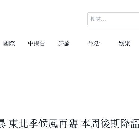
搜
尋
關
鍵
國際
中港台
評論
生活
娛樂
字:
 東北季候風再臨 本周後期降溫