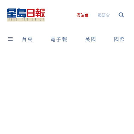
Skip
to
國語台
粵語台
content
首頁
電子報
美國
國際