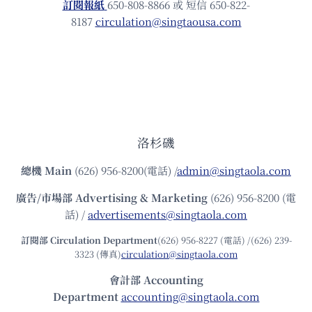
訂閱報紙
650-808-8866 或 短信 650-822-
8187
circulation@singtaousa.com
洛杉磯
總機
Main
(626) 956-8200(電話) /
admin@singtaola.com
廣告/市場部
Advertising & Marketing
(626) 956-8200 (電
話) /
advertisements@singtaola.com
訂閱部 Circulation Department
(626) 956-8227 (電話) /(626) 239-
3323 (傳真)
circulation@singtaola.com
會計部 Accounting
Department
accounting@singtaola.com