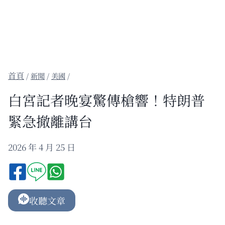
/
新聞
/
美國
/
白宮記者晚宴驚傳槍響！特朗普
緊急撤離講台
2026 年 4 月 25 日
收聽文章