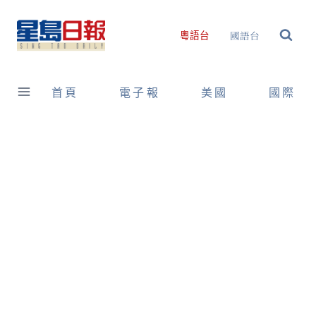
Skip
to
國語台
粵語台
content
首頁
電子報
美國
國際