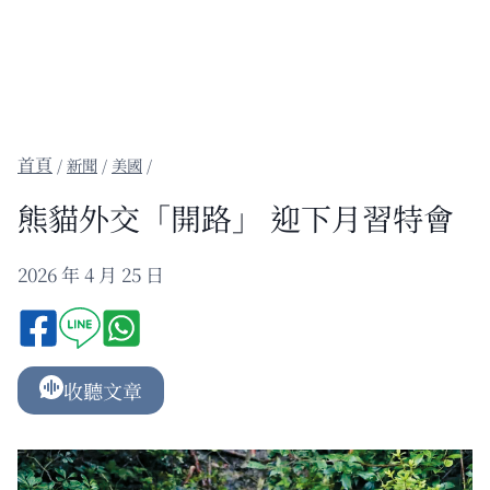
/
新聞
/
美國
/
熊貓外交「開路」 迎下月習特會
2026 年 4 月 25 日
收聽文章