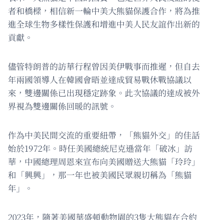
者和橋樑，相信新一輪中美大熊貓保護合作，將為推
進全球生物多樣性保護和增進中美人民友誼作出新的
貢獻。
儘管特朗普的訪華行程曾因美伊戰事而推遲，但自去
年兩國領導人在韓國會晤並達成貿易戰休戰協議以
來，雙邊關係已出現穩定跡象。此次協議的達成被外
界視為雙邊關係回暖的訊號。
作為中美民間交流的重要紐帶，「熊貓外交」的佳話
始於1972年。時任美國總統尼克遜當年「破冰」訪
華，中國總理周恩來宣布向美國贈送大熊貓「玲玲」
和「興興」，那一年也被美國民眾親切稱為「熊貓
年」。
2023年，隨著美國華盛頓動物園的3隻大熊貓在合約