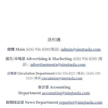
洛杉磯
總機
Main
(626) 956-8200(電話) /
admin@singtaola.com
廣告/市場部
Advertising & Marketing
(626) 956-8200 (電
話) /
advertisements@singtaola.com
訂閱部 Circulation Department
(626) 956-8227 (電話) /(626) 239-
3323 (傳真)
circulation@singtaola.com
會計部 Accounting
Department
accounting@singtaola.com
新聞採訪部 News Department
reporter@singtaola.com