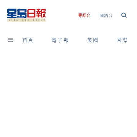
Skip
to
國語台
粵語台
content
首頁
電子報
美國
國際