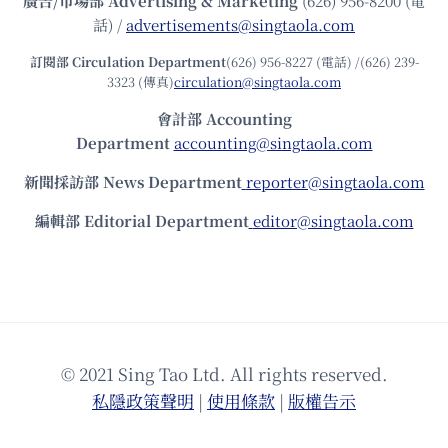
廣告/市場部
Advertising & Marketing
(626) 956-8200 (電
話) /
advertisements@singtaola.com
訂閱部 Circulation Department
(626) 956-8227 (電話) /(626) 239-
3323 (傳真)
circulation@singtaola.com
會計部 Accounting
Department
accounting@singtaola.com
新聞採訪部 News Department
reporter@singtaola.com
編輯部 Editorial Department
editor@singtaola.com
© 2021 Sing Tao Ltd. All rights reserved.
私隱政策聲明
|
使⽤條款
|
版權告⽰