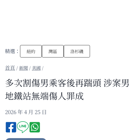
精選：
紐約
灣區
洛杉磯
/
新聞
/
美國
/
多次割傷男乘客後再踹頭 涉案男
地鐵站無端傷人罪成
2026 年 4 月 25 日