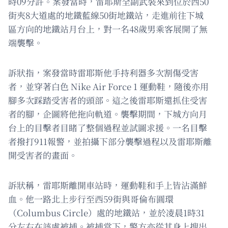
時09分許。案發當時，雷耶斯全副武裝來到位於西50
街夾8大道處的地鐵藍線50街地鐵站，走進前往下城
區方向的地鐵站月台上，對一名48歲男乘客展開了無
端襲擊。
訴狀指，案發當時雷耶斯他手持利器多次割傷受害
者，並穿著白色 Nike Air Force 1 運動鞋，隨後亦用
腳多次踩踏受害者的頭部。這之後雷耶斯還抓住受害
者的腳，企圖將他拖向軌道。襲擊期間，下城方向月
台上的目擊者目睹了整個過程並試圖求援。一名目擊
者撥打911報警，並拍攝下部分襲擊過程以及雷耶斯離
開受害者的畫面。
訴狀稱，雷耶斯離開車站時，運動鞋和手上皆沾滿鮮
血。他一路北上步行至西59街與哥倫布圓環
（Columbus Circle）處的地鐵站，並於凌晨1時31
分左右在該處被捕。被捕當下，警方亦從其身上搜出