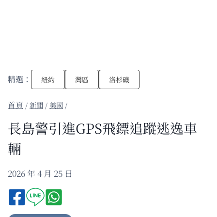
精選：
紐約
灣區
洛杉磯
/
新聞
/
美國
/
長島警引進GPS飛鏢追蹤逃逸車
輛
2026 年 4 月 25 日