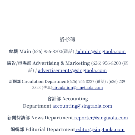
洛杉磯
總機
Main
(626) 956-8200(電話) /
admin@singtaola.com
廣告/市場部
Advertising & Marketing
(626) 956-8200 (電
話) /
advertisements@singtaola.com
訂閱部 Circulation Department
(626) 956-8227 (電話) /(626) 239-
3323 (傳真)
circulation@singtaola.com
會計部 Accounting
Department
accounting@singtaola.com
新聞採訪部 News Department
reporter@singtaola.com
編輯部 Editorial Department
editor@singtaola.com