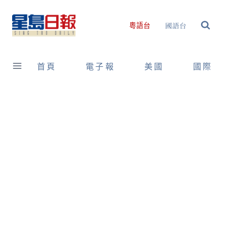
Skip
to
國語台
粵語台
content
首頁
電子報
美國
國際