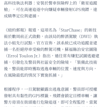
高科技執法利器：安裝於警車保險桿上的「衛星追蹤
槍」，可在高速追逐中向嫌疑車輛發射GPS飛鏢，達
成精準定位與逮捕。
《紐約郵報》報道，這項名為「StarChase」的新技
術於數周前正式啟動，由該局的醉酒駕駛（DWI）執
法小組先行試點。官方宣佈，該系統已成功追蹤並逮
捕一名拒絕停車受檢的醉駕司機。蘇福縣治安官圖隆
（Errol Toulon Jr.）指出，過往常有嫌犯試圖逃避逮
捕，引發危及警員與社區安全的險境，「裝備此技術
後，警員能即時獲取逃逸車輛的位置、速度與方向，
在風險最低的情況下實施抓捕。」
根據程序，一旦駕駛顯露出逃逸意圖，警員即可授權
發射具有黏性的GPS標籤。飛鏢會鎖定目標車輛，讓
警方毋須在街頭進行危險追逐，即可全程監控。當駕