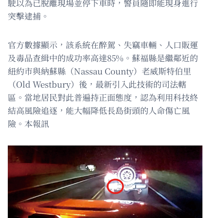
駛以為已脫離現場並停下車時，警員隨即能現身進行
突擊逮捕。
官方數據顯示，該系統在醉駕、失竊車輛、人口販運
及毒品查緝中的成功率高達85%。蘇福縣是繼鄰近的
紐約市與納蘇縣（Nassau County）老威斯特伯里
（Old Westbury）後，最新引入此技術的司法轄
區。當地居民對此普遍持正面態度，認為利用科技終
結高風險追逐，能大幅降低長島街頭的人命傷亡風
險。本報訊