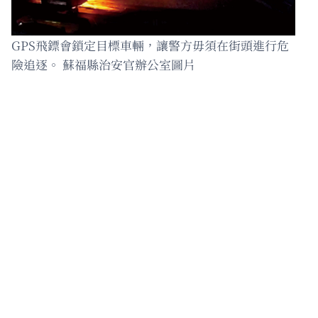
GPS飛鏢會鎖定目標車輛，讓警方毋須在街頭進行危
險追逐。 蘇福縣治安官辦公室圖片