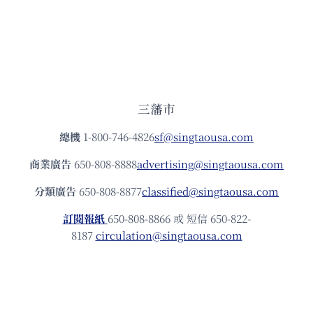
三藩市
總機
1-800-746-4826
sf@singtaousa.com
商業廣告
650-808-8888
advertising@singtaousa.com
分類廣告
650-808-8877
classified@singtaousa.com
訂閱報紙
650-808-8866 或 短信 650-822-
8187
circulation@singtaousa.com