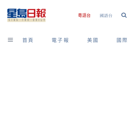
Skip
to
國語台
粵語台
content
首頁
電子報
美國
國際