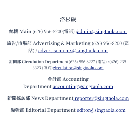
洛杉磯
總機
Main
(626) 956-8200(電話) /
admin@singtaola.com
廣告/市場部
Advertising & Marketing
(626) 956-8200 (電
話) /
advertisements@singtaola.com
訂閱部 Circulation Department
(626) 956-8227 (電話) /(626) 239-
3323 (傳真)
circulation@singtaola.com
會計部 Accounting
Department
accounting@singtaola.com
新聞採訪部 News Department
reporter@singtaola.com
編輯部 Editorial Department
editor@singtaola.com