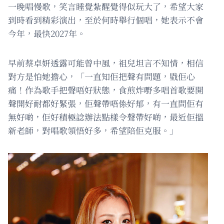
一晚唱慢歌，笑言睡覺紮醒覺得似玩大了，希望大家
到時看到精彩演出，至於何時舉行個唱，她表示不會
今年，最快2027年。
早前蔡卓妍透露可能曾中風，祖兒坦言不知情，相信
對方是怕她擔心，「一直知佢把聲有問題，戥佢心
痛！作為歌手把聲唔好狀態，食煎炸嘢多唱首歌要開
聲開好耐都好緊張，佢聲帶唔係好郁，有一直問佢有
無好啲，佢好積極諗辦法點樣令聲帶好啲，最近佢搵
新老師，對唱歌領悟好多，希望陪佢克服。」