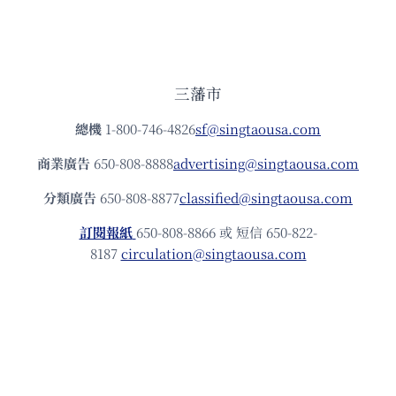
三藩市
總機
1-800-746-4826
sf@singtaousa.com
商業廣告
650-808-8888
advertising@singtaousa.com
分類廣告
650-808-8877
classified@singtaousa.com
訂閱報紙
650-808-8866 或 短信 650-822-
8187
circulation@singtaousa.com