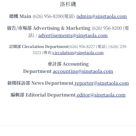
洛杉磯
總機
Main
(626) 956-8200(電話) /
admin@singtaola.com
廣告/市場部
Advertising & Marketing
(626) 956-8200 (電
話) /
advertisements@singtaola.com
訂閱部 Circulation Department
(626) 956-8227 (電話) /(626) 239-
3323 (傳真)
circulation@singtaola.com
會計部 Accounting
Department
accounting@singtaola.com
新聞採訪部 News Department
reporter@singtaola.com
編輯部 Editorial Department
editor@singtaola.com