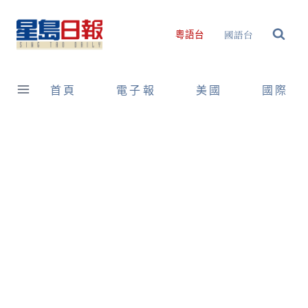
Skip
to
國語台
粵語台
content
首頁
電子報
美國
國際