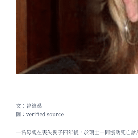
文：曾維燊
圖：verified source
一名母親在喪失獨子四年後，於瑞士一間協助死亡診