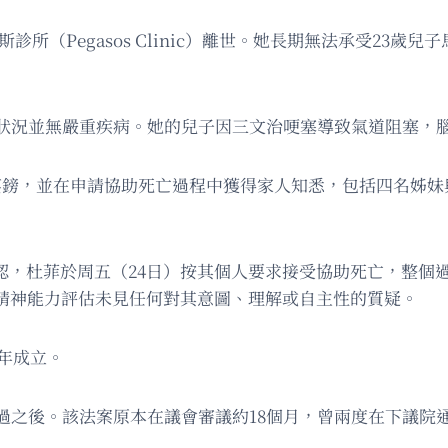
索斯診所（Pegasos Clinic）離世。她長期無法承受23
狀況並無嚴重疾病。她的兒子因三文治哽塞導致氣道阻塞，
英鎊，並在申請協助死亡過程中獲得家人知悉，包括四名姊妹
er）確認，杜菲於周五（24日）按其個人要求接受協助死亡，
示相關精神能力評估未見任何對其意圖、理解或自主性的質疑。
9年成立。
過之後。該法案原本在議會審議約18個月，曾兩度在下議院