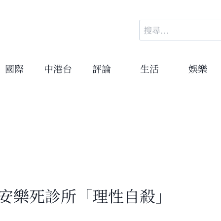
搜
尋
關
鍵
國際
中港台
評論
生活
娛樂
字:
士安樂死診所「理性自殺」