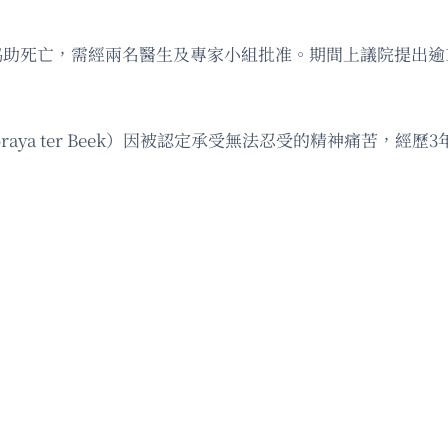
助死亡，需經兩名醫生及專家小組批准。期間上議院提出逾1,2
oraya ter Beek）因被認定承受無法忍受的精神痛苦，