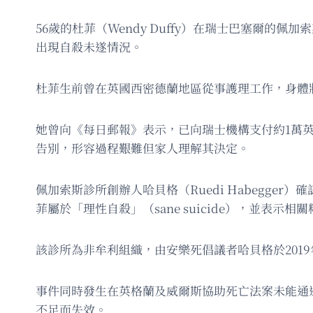
56歲的杜菲（Wendy Duffy）在瑞士巴塞爾的佩加
出現自殺未遂情況。
杜菲生前曾在英國西密德蘭地區從事護理工作，身體
她曾向《每日郵報》表示，已向瑞士機構支付約1萬
告別，形容過程艱難但家人理解其決定。
佩加索斯診所創辦人哈貝格（Ruedi Habegg
菲屬於「理性自殺」（sane suicide），並表
該診所為非牟利組織，由安樂死倡議者哈貝格於201
事件同時發生在英格蘭及威爾斯協助死亡法案未能通
不足而失效。