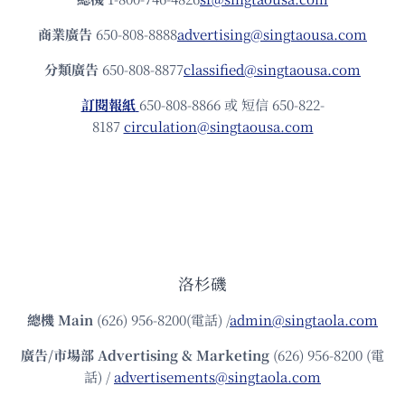
商業廣告
650-808-8888
advertising@singtaousa.com
分類廣告
650-808-8877
classified@singtaousa.com
訂閱報紙
650-808-8866 或 短信 650-822-
8187
circulation@singtaousa.com
洛杉磯
總機
Main
(626) 956-8200(電話) /
admin@singtaola.com
廣告/市場部
Advertising & Marketing
(626) 956-8200 (電
話) /
advertisements@singtaola.com