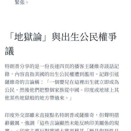
緊張。
「地獄論」與出生公民權爭
議
特朗普分享的是一份長達四頁的播客主薩維奇談話記
錄，內容直指美國的出生公民權遭到濫用。記錄引述
薩維奇的言論稱：「一個嬰兒在這裡出生就立即成為
公民，然後他們把整個家族從中國、印度或地球上其
他某些地獄般的地方帶過來。」
印度外交部雖未直接點名特朗普或薩維奇，但聲明措
辭嚴厲，強調「這些言論顯然未能反映印美關係的現
實」。印度主要反對黨國大黨更稱其「極具侮辱性且