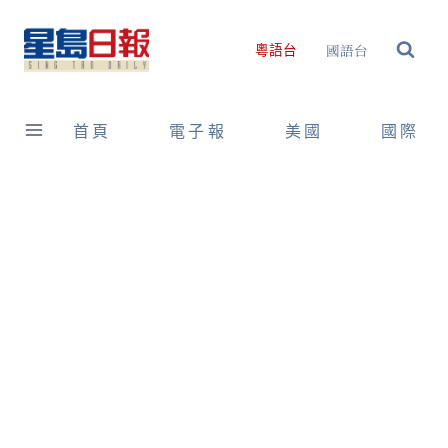
Skip
to
國語台
粵語台
content
首頁
電子報
美國
國際