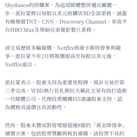
Skydance的併購案，為這項媒體整併邁出關鍵一
步。派拉蒙將以每股31美元收購WBD全部業務，涵蓋
有線頻道TNT、CNN、Discovery Channel、串流平
台HBO Max及華納兄弟電影製片業務。
該交易歷經多輪競價，Netflix與康卡斯特曾參與競
爭。派拉蒙今年2月將報價提高至每股31美元後，
Netflix退出。
派拉蒙表示，股東支持為重要里程碑，預計交易於第
三季完成。WBD執行長札斯拉夫稱此交易有助打造新
一代媒體公司。代理投票機構ISS建議股東支持，認
為價格具溢價且具流動性。
然而，股東未贊成對管理層超過8億的「黃金降落傘」
補償方案，包括股票獎勵與稅負補償。該投票不具約