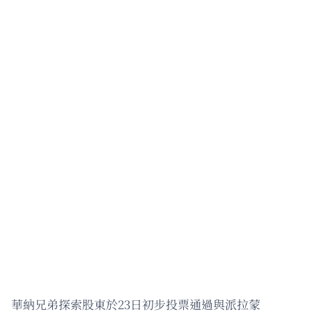
華納兄弟探索股東於23日初步投票通過與派拉蒙