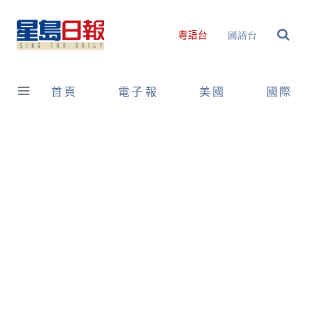
Skip
to
國語台
粵語台
content
首頁
電子報
美國
國際