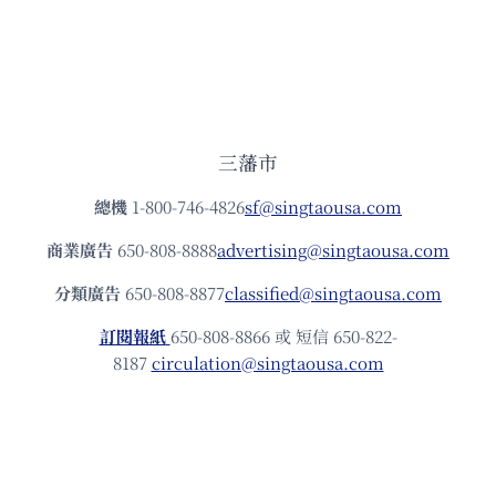
三藩市
總機
1-800-746-4826
sf@singtaousa.com
商業廣告
650-808-8888
advertising@singtaousa.com
分類廣告
650-808-8877
classified@singtaousa.com
訂閱報紙
650-808-8866 或 短信 650-822-
8187
circulation@singtaousa.com