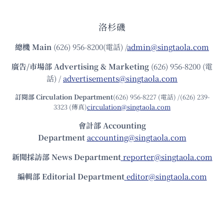
洛杉磯
總機
Main
(626) 956-8200(電話) /
admin@singtaola.com
廣告/市場部
Advertising & Marketing
(626) 956-8200 (電
話) /
advertisements@singtaola.com
訂閱部 Circulation Department
(626) 956-8227 (電話) /(626) 239-
3323 (傳真)
circulation@singtaola.com
會計部 Accounting
Department
accounting@singtaola.com
新聞採訪部 News Department
reporter@singtaola.com
編輯部 Editorial Department
editor@singtaola.com