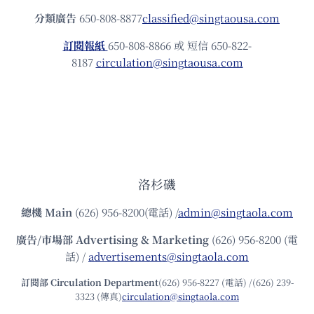
分類廣告
650-808-8877
classified@singtaousa.com
訂閱報紙
650-808-8866 或 短信 650-822-
8187
circulation@singtaousa.com
洛杉磯
總機
Main
(626) 956-8200(電話) /
admin@singtaola.com
廣告/市場部
Advertising & Marketing
(626) 956-8200 (電
話) /
advertisements@singtaola.com
訂閱部 Circulation Department
(626) 956-8227 (電話) /(626) 239-
3323 (傳真)
circulation@singtaola.com