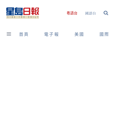
Skip
to
國語台
粵語台
content
首頁
電子報
美國
國際