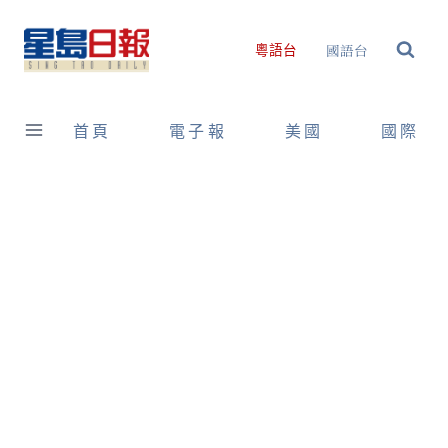
Skip
to
國語台
粵語台
content
首頁
電子報
美國
國際