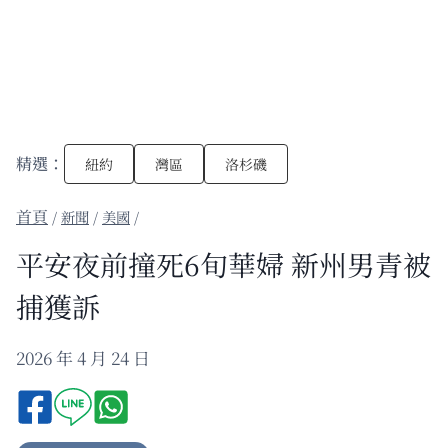
精選：
紐約
灣區
洛杉磯
/
新聞
/
美國
/
平安夜前撞死6旬華婦 新州男青被
捕獲訴
2026 年 4 月 24 日