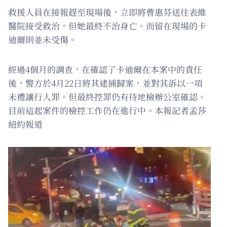
救援人員在接報趕至現場後，立即將曹惠芬送往表維
醫院接受救治，但她最終不治身亡。而留在現場的卡
迪爾則並未受傷。
經過4個月的調查，在確認了卡迪爾在本案中的責任
後，警方於4月22日將其逮捕歸案，並對其訴以一項
未禮讓行人罪。但最終控罪仍有待地檢辦公室確認。
目前這起案件的檢控工作仍在進行中。本報記者孟莎
紐約報道