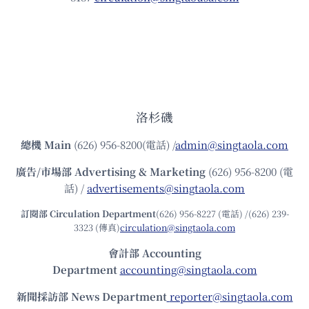
洛杉磯
總機
Main
(626) 956-8200(電話) /
admin@singtaola.com
廣告/市場部
Advertising & Marketing
(626) 956-8200 (電
話) /
advertisements@singtaola.com
訂閱部 Circulation Department
(626) 956-8227 (電話) /(626) 239-
3323 (傳真)
circulation@singtaola.com
會計部 Accounting
Department
accounting@singtaola.com
新聞採訪部 News Department
reporter@singtaola.com