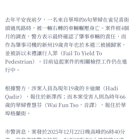
去年平安夜前夕，一名來自華埠的6旬華婦在雀兒喜街
頭過馬路時，被一輛右轉的車輛輾壓身亡。案件經4個
月的調查，警方表示最終確認了肇事車輛的責任，而
作為肇事司機的新州19歲青年也於本週三被捕歸案，
並被訴以未禮讓行人罪（Fail To Yield To
Pedestrian）。目前這起案件的相關檢控工作仍在進
行中。
根據警方，涉案人員為現年19歲的卡迪爾（Hadi
Qadir），報住於新澤西；而本案受害人則為時年66
歲的華婦曹慧芬（Wai Fun Tso，音譯），報住於華
埠格蘭街。
市警消息，案發於2025年12月22日晚高峰的6時40分