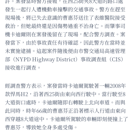
許。案發當時警方接報，在西25街夾8大道的路口處
發生一起行人遭機動車撞擊的交通事故。警方在趕至
現場後，將已失去意識的曹惠芬送往了表維醫院接受
救治，但她最終還是因傷勢過重不治身亡。而肇事司
機卡迪爾則在案發後留在了現場，配合警方調查。案
發當下，由於事故責任有待確認，因此警方在當時並
未實施逮捕。這起案件隨後便由市警交通局高速管理
部（NYPD Highway District）事故調查組（CIS）
接收進行調查。
經調查警方表示，案發當時卡迪爾駕駛著一輛2008年
款悍馬H2，沿著西25街由東向西行駛中。當行駛至8
大道街口處時，卡迪爾隨即右轉駛上北向車道。而與
此同時，時年66歲的曹惠芬正沿著標示人行道由東向
西穿越8大道途中。卡迪爾所駕駛的車輛即刻便撞上了
曹惠芬，導致她全身多處受傷。