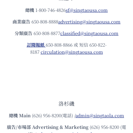
總機
1-800-746-4826
sf@singtaousa.com
商業廣告
650-808-8888
advertising@singtaousa.com
分類廣告
650-808-8877
classified@singtaousa.com
訂閱報紙
650-808-8866 或 短信 650-822-
8187
circulation@singtaousa.com
洛杉磯
總機
Main
(626) 956-8200(電話) /
admin@singtaola.com
廣告/市場部
Advertising & Marketing
(626) 956-8200 (電