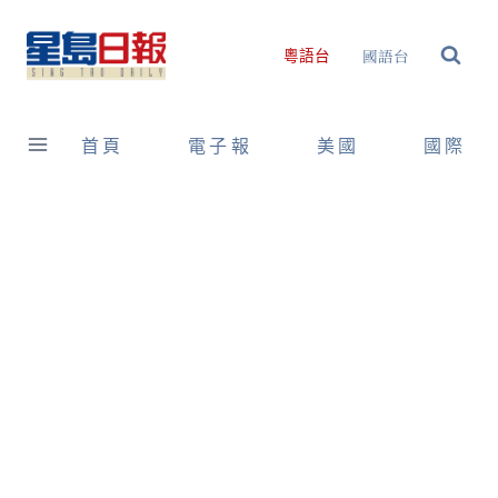
Skip
to
國語台
粵語台
content
首頁
電子報
美國
國際