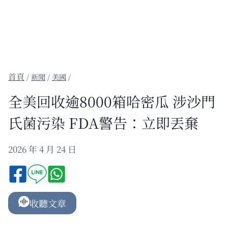
/
新聞
/
美國
/
全美回收逾8000箱哈密瓜 涉沙門
氏菌污染 FDA警告：立即丟棄
2026 年 4 月 24 日
收聽文章