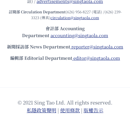
話) /
advertisements@singtaola.com
訂閱部 Circulation Department
(626) 956-8227 (電話) /(626) 239-
3323 (傳真)
circulation@singtaola.com
會計部 Accounting
Department
accounting@singtaola.com
新聞採訪部 News Department
reporter@singtaola.com
編輯部 Editorial Department
editor@singtaola.com
© 2021 Sing Tao Ltd. All rights reserved.
私隱政策聲明
|
使⽤條款
|
版權告⽰