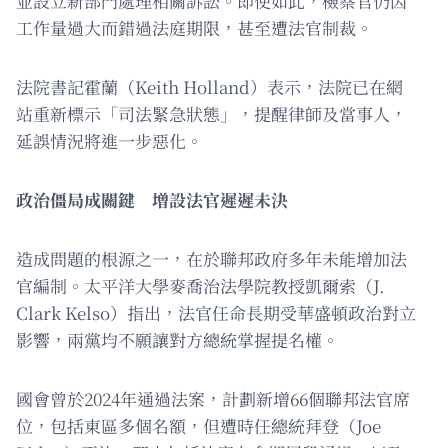
並設立新部門處理相關訴訟。即使如此，檢察官仍因
工作量過大而錯過法庭期限，甚至遭法官制裁。
法院書記霍蘭（Keith Holland）表示，法院已在網
站重新標示「司法緊急狀態」，提醒律師及當事人，
延誤情況將進一步惡化。
政治僵局成關鍵 增設法官遲遲未決
造成問題的根源之一，在於聯邦政府多年未能增加法
官編制。太平洋大學麥喬治法學院教授凱爾索（J.
Clark Kelso）指出，法官任命長期受華盛頓政治對立
影響，兩黨均不願讓對方總統掌握提名權。
國會曾於2024年通過法案，計劃新增66個聯邦法官席
位，包括東區多個名額，但遭時任總統拜登（Joe