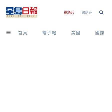
Skip
to
國語台
粵語台
content
首頁
電子報
美國
國際