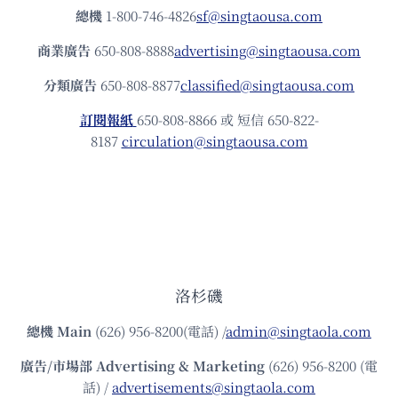
總機
1-800-746-4826
sf@singtaousa.com
商業廣告
650-808-8888
advertising@singtaousa.com
分類廣告
650-808-8877
classified@singtaousa.com
訂閱報紙
650-808-8866 或 短信 650-822-
8187
circulation@singtaousa.com
洛杉磯
總機
Main
(626) 956-8200(電話) /
admin@singtaola.com
廣告/市場部
Advertising & Marketing
(626) 956-8200 (電
話) /
advertisements@singtaola.com