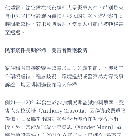
他透露，法官需在深夜處理大量緊急案件，特別是來
自中央谷拘留設施內被扣押移民的訴訟。這些案件具
時間敏感性，若未及時處理，當事人可能已被轉移甚
至遣返。
民事案件長期停滯 受害者難獲救濟
案件積壓直接影響民眾尋求司法公義的能力。涉及工
作環境虐待、種族歧視、環境違規或警察暴力等民事
訴訟，均因排期過長而陷入停滯。
例如一宗2021年發生於沙加緬度縣監獄的襲擊案，受
害人克拉沃塔（Anthony Cravotta）因傷導致嚴重腦
損傷，其家屬提出的訴訟至今仍停留在初步程序階
段。另一宗涉及16歲少年曼恩（Xander Mann）遭
警員槍殺案件，自2021年立案以來，已轉交4名不同