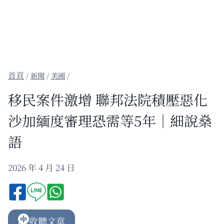
/
新聞
/
美國
/
移民案件激增 聯邦法院積壓惡化
沙加緬度審理恐需等5年｜細說燊
語
2026 年 4 月 24 日
收聽文章