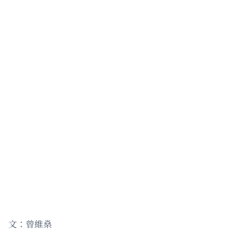
文：曾維燊