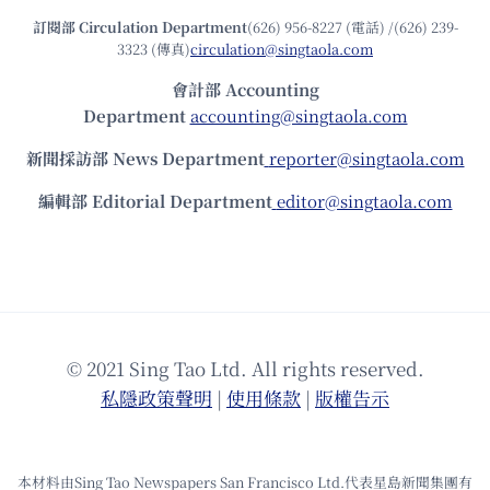
訂閱部 Circulation Department
(626) 956-8227 (電話) /(626) 239-
3323 (傳真)
circulation@singtaola.com
會計部 Accounting
Department
accounting@singtaola.com
新聞採訪部 News Department
reporter@singtaola.com
編輯部 Editorial Department
editor@singtaola.com
© 2021 Sing Tao Ltd. All rights reserved.
私隱政策聲明
|
使⽤條款
|
版權告⽰
本材料由Sing Tao Newspapers San Francisco Ltd.代表星島新聞集團有